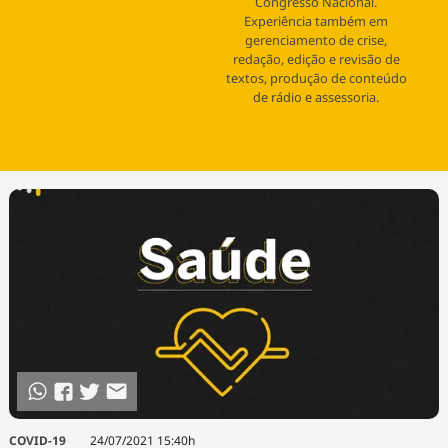
Tecnologia
Congresso Nacional.
Infraestrutura
Tempo
Experiência também em
Cinema
Internacional
gerenciamento de crise,
redação, edição e revisão de
textos, produção de conteúdo
de rádio e assessoria.
COVID-19
24/07/2021 15:40h