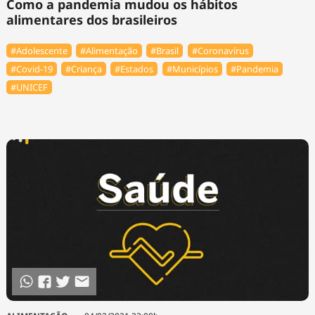
Como a pandemia mudou os hábitos
alimentares dos brasileiros
#Adolescente
#Alimentação
#Brasil
#Coronavírus
#Covid-19
#Criança
#Estados
#Municípios
#Pandemia
#UNICEF