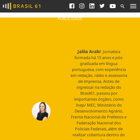
Ver todas as notícias
Saneamento
Podcasts
Indicadores
PUBLICIDADE
Área do comunicador
Bioinsumos
Publicidade Legal
Blog
Jalila Arabi
Brasil Mineral
Jornalista
Fique por dentro do
formada há 15 anos e pós-
Congresso Nacional e
Quem somos
graduada em língua
nossos líderes.
portuguesa, com experiência
Expediente
em redação, rádio e assessoria
Acesse
de imprensa. Antes de
Trabalhe no Brasil 61
ingressar na redação do
Brasil61, passou por
Contato
importantes órgãos, como
Inep/ MEC, Ministério do
Desenvolvimento Agrário,
Frente Nacional de Prefeitos e
Agronegócios
Comportamento
Meio Ambiente
Federação Nacional dos
Brasil
Cultura
Podcast
Policiais Federais, além de
Brasil Mineral
Economia
Política
realizar cobertura dentro do
Ciência &
Educação
Saúde