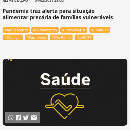
ALIMENTAÇÃO
04/02/2021 23:00h
Pandemia traz alerta para situação
alimentar precária de famílias vulneráveis
#Adolescente
#Alimentação
#Coronavírus
#Covid-19
#Crianças
#Pandemia
#São Paulo
#UNICEF