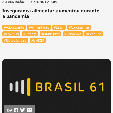
ALIMENTAÇÃO
31/01/2021 23:00h
Insegurança alimentar aumentou durante
a pandemia
#Adolescente
#Alimentação
#Brasil
#Coronavírus
#Covid-19
#Criança
#Municípios
#Pandemia
#Pesquisa
#Rio de Janeiro
#UNICEF