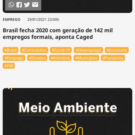
EMPREGO
29/01/2021 23:00h
Brasil fecha 2020 com geração de 142 mil
empregos formais, aponta Caged
#Brasil
#Coronavírus
#Covid-19
#Desemprego
#Economia
#Emprego
#Estados
#Indústria
#Municípios
#Pandemia
#PIB