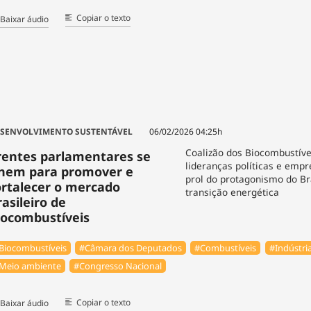
Copiar o texto
Baixar áudio
SENVOLVIMENTO SUSTENTÁVEL
06/02/2026 04:25h
Coalizão dos Biocombustíve
rentes parlamentares se
lideranças políticas e emp
nem para promover e
prol do protagonismo do Br
ortalecer o mercado
transição energética
rasileiro de
iocombustíveis
Biocombustíveis
#Câmara dos Deputados
#Combustíveis
#Indústri
Meio ambiente
#Congresso Nacional
Copiar o texto
Baixar áudio