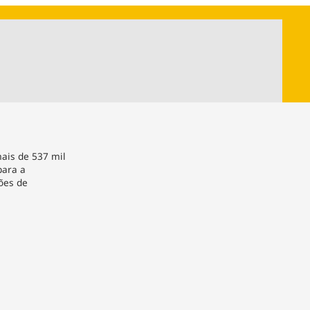
ios
Cultura
Podcast
Economia
Política
ral
Educação
Saúde
Tecnologia
Infraestrutura
Tempo
Internacional
mento
Meio Ambiente
ais de 537 mil
para a
ões de