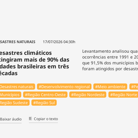
SASTRES NATURAIS
17/07/2026 04:30h
Levantamento analisou qua
esastres climáticos
ocorrências entre 1991 e 2
tingiram mais de 90% das
que 91,5% dos municípios b
idades brasileiras em três
foram atingidos por desast
écadas
Desastres naturais
#Desenvolvimento regional
#Meio ambiente
#Pe
Municípios
#Região Centro-Oeste
#Região Nordeste
#Região Norte
Região Sudeste
#Região Sul
Copiar o texto
Baixar áudio