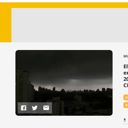
MU
E
e
2
C
#
#