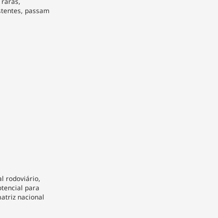
raras,
stentes, passam
 rodoviário,
tencial para
atriz nacional