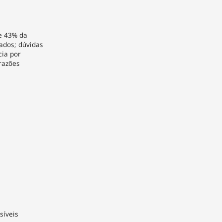
e 43% da
lados; dúvidas
cia por
razões
síveis