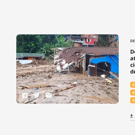
DE
D
a
c
d
#
#
#