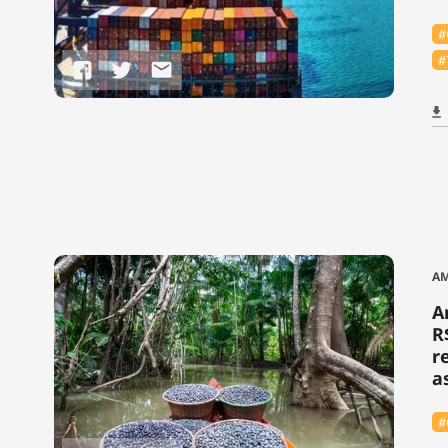
#
#
A
A
R
r
a
#