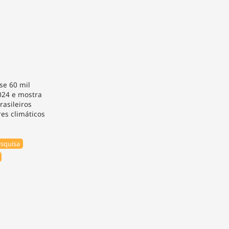
se 60 mil
024 e mostra
rasileiros
res climáticos
squisa