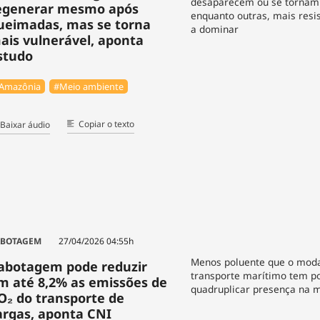
desaparecem ou se tornam 
egenerar mesmo após
enquanto outras, mais resi
ueimadas, mas se torna
a dominar
ais vulnerável, aponta
studo
Amazônia
#Meio ambiente
Copiar o texto
Baixar áudio
ABOTAGEM
27/04/2026 04:55h
Menos poluente que o modal
abotagem pode reduzir
transporte marítimo tem po
m até 8,2% as emissões de
quadruplicar presença na m
O₂ do transporte de
argas, aponta CNI