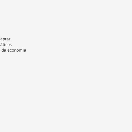
daptar
áticos
s da economia