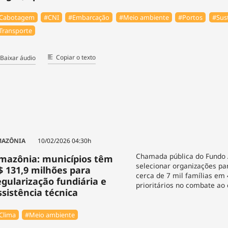
Cabotagem
#CNI
#Embarcação
#Meio ambiente
#Portos
#Sus
Transporte
Copiar o texto
Baixar áudio
MAZÔNIA
10/02/2026 04:30h
Chamada pública do Fundo 
mazônia: municípios têm
selecionar organizações pa
$ 131,9 milhões para
cerca de 7 mil famílias em
egularização fundiária e
prioritários no combate a
ssistência técnica
Clima
#Meio ambiente