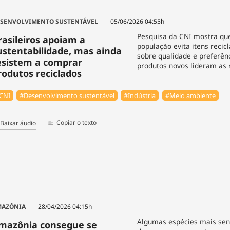
SENVOLVIMENTO SUSTENTÁVEL
05/06/2026 04:55h
Pesquisa da CNI mostra qu
rasileiros apoiam a
população evita itens recic
ustentabilidade, mas ainda
sobre qualidade e preferên
esistem a comprar
produtos novos lideram as 
rodutos reciclados
CNI
#Desenvolvimento sustentável
#Indústria
#Meio ambiente
Copiar o texto
Baixar áudio
MAZÔNIA
28/04/2026 04:15h
Algumas espécies mais sen
mazônia consegue se