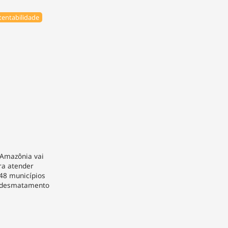
tentabilidade
Amazônia vai
ra atender
 48 municípios
o desmatamento