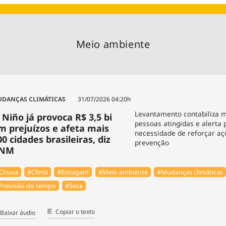
Agronegóc
Brasil
Brasil Mine
Meio ambiente
Ciência & 
Cinema
Comporta
DANÇAS CLIMÁTICAS
31/07/2026 04:20h
Levantamento contabiliza m
l Niño já provoca R$ 3,5 bi
pessoas atingidas e alerta 
m prejuízos e afeta mais
necessidade de reforçar aç
00 cidades brasileiras, diz
prevenção
NM
Chuva
#Clima
#Estiagem
#Meio ambiente
#Mudanças climáticas
Previsão do tempo
#Seca
Copiar o texto
Baixar áudio