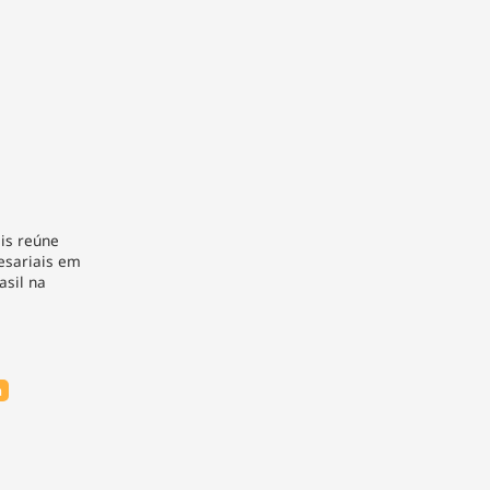
is reúne
resariais em
asil na
a