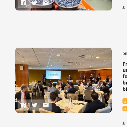
DE
F
u
f
b
b
#
#