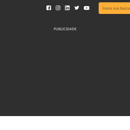
Ver toda
Podcast
PUBLICIDADE
Área do
Publicid
Fique por 
Congresso 
nossos líde
Acesse