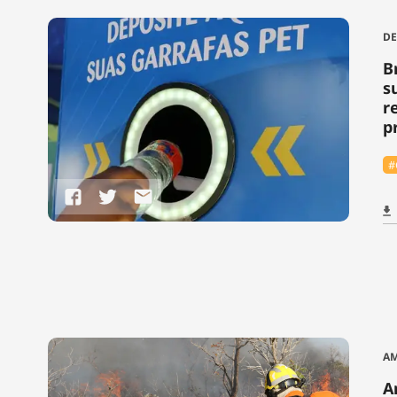
DE
B
s
r
p
#
A
A