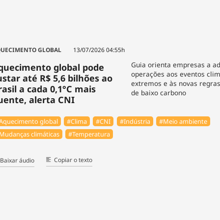
UECIMENTO GLOBAL
13/07/2026 04:55h
Guia orienta empresas a a
quecimento global pode
operações aos eventos clim
ustar até R$ 5,6 bilhões ao
extremos e às novas regra
rasil a cada 0,1°C mais
de baixo carbono
uente, alerta CNI
Aquecimento global
#Clima
#CNI
#Indústria
#Meio ambiente
Mudanças climáticas
#Temperatura
Copiar o texto
Baixar áudio