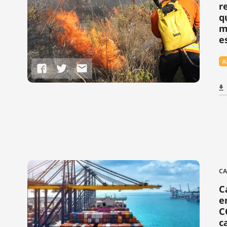
r
q
m
e
#
C
C
e
C
c