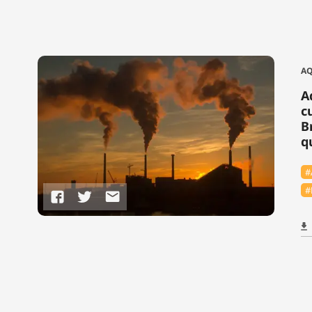
AQ
A
c
B
q
#
#