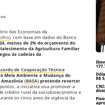
3:35h
ório das Economias da
oBio)
, com base em dados do Banco
024, menos de 2% do orçamento do
talecimento da Agricultura Familiar
egou às cadeias da
Ibov
177.
Acordo de Cooperação Técnica
Dóla
 do Meio Ambiente e Mudança do
R$ 5
a Amazônia
(BASA)
pretende reverter
CNI:
pontos, a iniciativa visa promover a
dívi
e crédito rural da sociobioeconomia e
urante os cinco anos de vigência da
Piso
apr
.