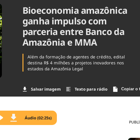
Bioeconomia amazônica
Agronegóc
Brasil
ganha impulso com
Brasil Mine
Ciência & 
parceria entre Banco da
Cinema
Amazônia e MMA
Comporta
Além da formação de agentes de crédito, edital
destina R$ 4 milhões a projetos inovadores nos
estados da Amazônia Legal
Salvar imagem
Texto para rádio
Copiar o 
Áudio (02:25s)
PUBL