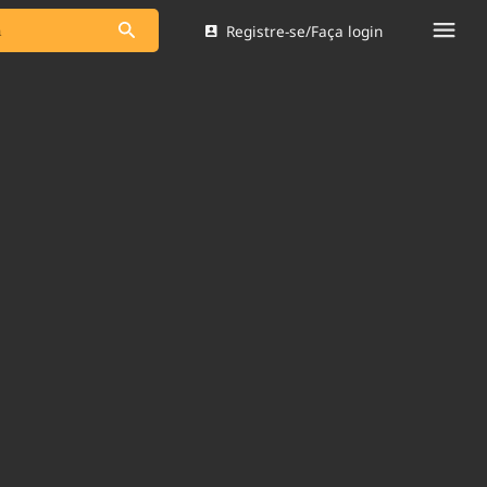
Registre-se/Faça login
s as notícias
Saneamento
s
Indicadores
 comunicador
Bioinsumos
ade Legal
Blog
Brasil Mineral
Quem somos
dentro do
Nacional e
Expediente
res.
Trabalhe no Brasil 61
Contato