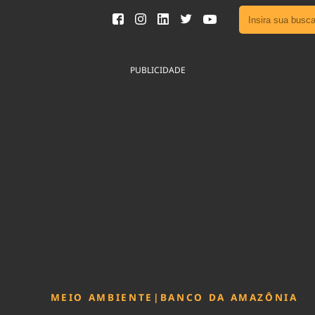
Ver toda
Podcast
PUBLICIDADE
Área do
Publicid
Fique por 
Congresso 
nossos líde
Acesse
MEIO AMBIENTE
|
BANCO DA AMAZÔNIA