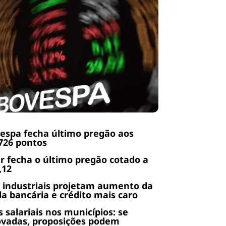
espa fecha último pregão aos
726 pontos
r fecha o último pregão cotado a
,12
 industriais projetam aumento da
da bancária e crédito mais caro
s salariais nos municípios: se
ovadas, proposições podem