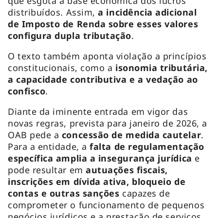
que esgota a base econômica dos lucros
distribuídos. Assim,
a incidência adicional
de Imposto de Renda sobre esses valores
configura dupla tributação
.
O texto também aponta violação a princípios
constitucionais, como a
isonomia tributária,
a capacidade contributiva e a vedação ao
confisco
.
Diante da iminente entrada em vigor das
novas regras, prevista para janeiro de 2026, a
OAB pede a
concessão de medida cautelar
.
Para a entidade, a
falta de regulamentação
específica amplia a insegurança jurídica
e
pode resultar em
autuações fiscais,
inscrições em dívida ativa, bloqueio de
contas e outras sanções
capazes de
comprometer o funcionamento de pequenos
negócios jurídicos e a prestação de serviços