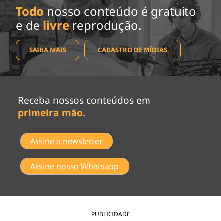
Todo
nosso conteúdo é gratuito
e de
livre
reprodução.
SAIBA MAIS
CADASTRO DE MÍDIAS
Receba nossos conteúdos em
primeira mão
.
Assine a newsletter
Assine nosso Whatsapp
PUBLICIDADE