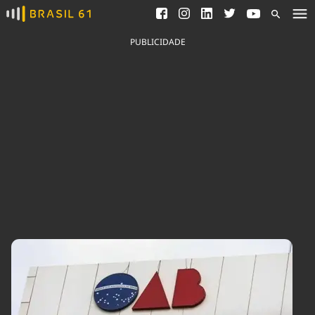
Ver todas as notícias
Saneamento
Podcasts
Indicadores
PUBLICIDADE
Área do comunicador
Bioinsumos
Publicidade Legal
Blog
Brasil Mineral
Fique por dentro do
Congresso Nacional e
Quem somos
nossos líderes.
Expediente
Acesse
Trabalhe no Brasil 61
Contato
Agronegócios
Comportamento
Meio Ambiente
Brasil
Cultura
Podcast
Brasil Mineral
Economia
Política
Ciência &
Educação
Saúde