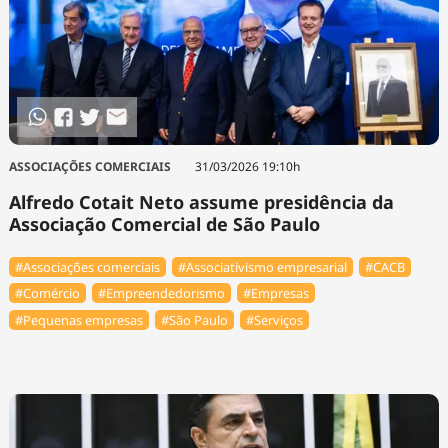
ASSOCIAÇÕES COMERCIAIS
31/03/2026 19:10h
Alfredo Cotait Neto assume presidência da
Associação Comercial de São Paulo
#Associações comerciais
#Associativismo empresarial
#⁠CACB
#Comércio
#Empreendedorismo
#Empresas
#Pequenas empresas
#São Paulo
#Serviços