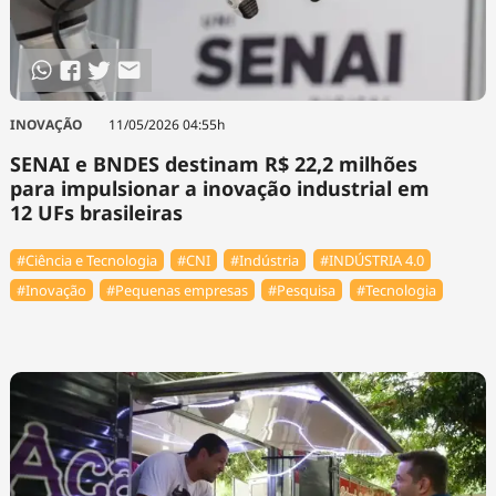
INOVAÇÃO
11/05/2026 04:55h
SENAI e BNDES destinam R$ 22,2 milhões
para impulsionar a inovação industrial em
12 UFs brasileiras
#Ciência e Tecnologia
#CNI
#Indústria
#INDÚSTRIA 4.0
#Inovação
#Pequenas empresas
#Pesquisa
#Tecnologia