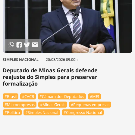
SIMPLES NACIONAL
20/03/2026 09:00h
Deputado de Minas Gerais defende
reajuste do Simples para preservar
formalização
#Brasil
#⁠CACB
#Câmara dos Deputados
#MEI
#Microempresas
#Minas Gerais
#Pequenas empresas
#Política
#Simples Nacional
#Congresso Nacional