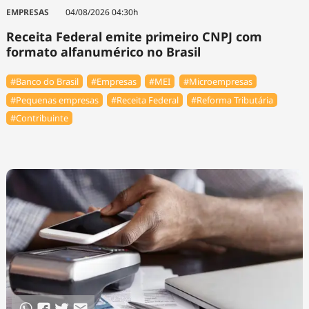
Tecnologia
Infraestrutura
Tempo
EMPRESAS
04/08/2026 04:30h
Cinema
Internacional
Receita Federal emite primeiro CNPJ com
formato alfanumérico no Brasil
#Banco do Brasil
#Empresas
#MEI
#Microempresas
#Pequenas empresas
#Receita Federal
#Reforma Tributária
#Contribuinte