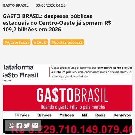
Tecnologia
Infraestrutura
Tempo
GASTO BRASIL
03/08/2026 04:55h
Cinema
Internacional
GASTO BRASIL: despesas públicas
estaduais do Centro-Oeste já somam R$
109,2 bilhões em 2026
#Ajuste Fiscal
#⁠CACB
#Contas públicas