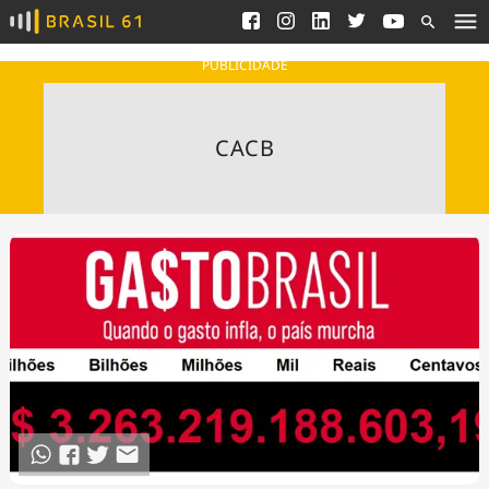
Ver todas as notícias
Saneamento
Podcasts
Indicadores
PUBLICIDADE
Área do comunicador
Bioinsumos
Publicidade Legal
Blog
⁠CACB
Brasil Mineral
Fique por dentro do
Congresso Nacional e
Quem somos
nossos líderes.
Expediente
Acesse
Trabalhe no Brasil 61
Contato
Agronegócios
Comportamento
Meio Ambiente
Brasil
Cultura
Podcast
Brasil Mineral
Economia
Política
Ciência &
Educação
Saúde