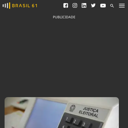
Ver todas as notícias
Saneamento
Podcasts
Indicadores
PUBLICIDADE
Área do comunicador
Bioinsumos
Publicidade Legal
Blog
Brasil Mineral
Fique por dentro do
Congresso Nacional e
Quem somos
nossos líderes.
Expediente
Acesse
Trabalhe no Brasil 61
Contato
Agronegócios
Comportamento
Meio Ambiente
Brasil
Cultura
Podcast
Brasil Mineral
Economia
Política
Ciência &
Educação
Saúde