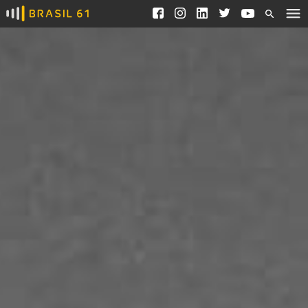
Ver todas as notícias
Saneamento
Podcasts
Indicadores
Área do comunicador
Bioinsumos
Publicidade Legal
Blog
Brasil Mineral
Fique por dentro do
Congresso Nacional e
Quem somos
nossos líderes.
Expediente
Acesse
Trabalhe no Brasil 61
Contato
Agronegócios
Comportamento
Meio Ambiente
Brasil
Cultura
Podcast
Brasil Mineral
Economia
Política
Ciência &
Educação
Saúde