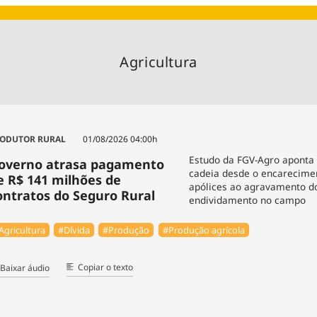
Agronegóc
Brasil
Brasil Mine
Agricultura
Ciência & 
Cinema
Comporta
ODUTOR RURAL
01/08/2026 04:00h
Estudo da FGV-Agro aponta
overno atrasa pagamento
cadeia desde o encarecime
e R$ 141 milhões de
apólices ao agravamento d
ontratos do Seguro Rural
endividamento no campo
Agricultura
#Dívida
#Produção
#Produção agrícola
Copiar o texto
Baixar áudio