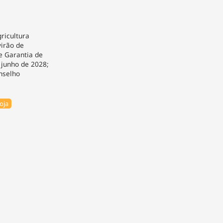
gricultura
virão de
de Garantia de
 junho de 2028;
nselho
oja