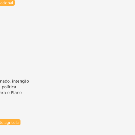
acional
nado, intenção
política
para o Plano
o agrícola