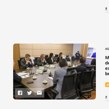
AG
M
d
e
b
#