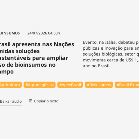
OINSUMOS
24/07/2026 04:50h
Evento, na Itália, debateu p
rasil apresenta nas Nações
públicas e inovação para a
nidas soluções
soluções biológicas, setor q
ustentáveis para ampliar
movimenta cerca de US$ 1,2
so de bioinsumos no
ano no Brasil
ampo
Agricultura
#Agronegócios
#ApexBrasil
#Bioinsumos
#Brasil Exp
Copiar o texto
Baixar áudio