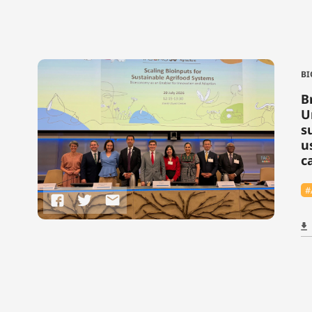
BI
B
U
s
u
c
#