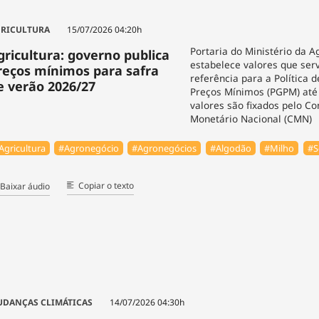
RICULTURA
15/07/2026 04:20h
Portaria do Ministério da A
gricultura: governo publica
estabelece valores que ser
reços mínimos para safra
referência para a Política 
e verão 2026/27
Preços Mínimos (PGPM) até
valores são fixados pelo Co
Monetário Nacional (CMN)
Agricultura
#Agronegócio
#Agronegócios
#Algodão
#Milho
#S
Copiar o texto
Baixar áudio
DANÇAS CLIMÁTICAS
14/07/2026 04:30h