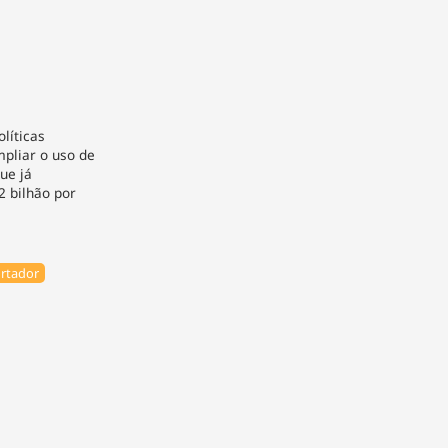
olíticas
mpliar o uso de
ue já
 bilhão por
ortador