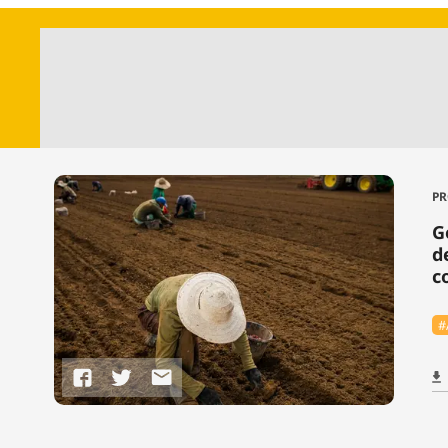
PR
G
d
c
#