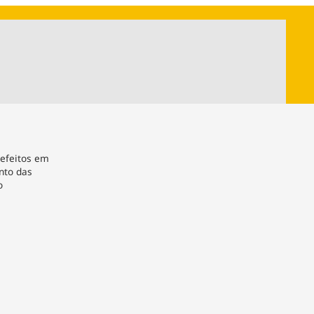
ios
Cultura
Podcast
Economia
Política
ral
Educação
Saúde
Tecnologia
Infraestrutura
Tempo
Internacional
mento
Meio Ambiente
 efeitos em
nto das
o