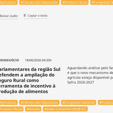
Agricultura
#Câmara dos Deputados
#Produtor Rural
#Congresso N
Copiar o texto
Baixar áudio
GRONEGÓCIO
18/06/2026 04:35h
Aguardando análise pelo Se
arlamentares da região Sul
é que o novo mecanismo de 
efendem a ampliação do
agrícola esteja disponível 
eguro Rural como
Safra 2026-2027
erramenta de incentivo à
rodução de alimentos
Agricultura
#Câmara dos Deputados
#Congresso Nacional
#Produçã
Produtor Rural
#Senado
#Valdir Cobalchini (MDB-SC)