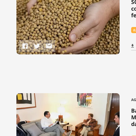
S
c
fe
#
A
B
M
d