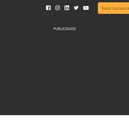
Ver toda
Podcast
PUBLICIDADE
Área do
Publicid
Fique por 
Congresso 
nossos líde
Acesse