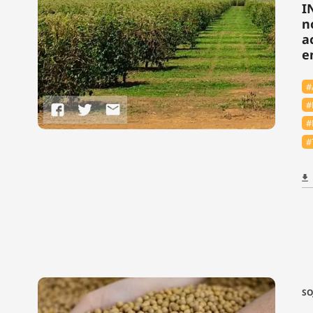
I
n
a
e
#
#
#
#
SO