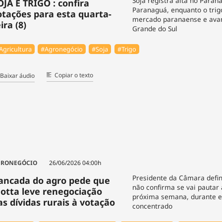
Soja registra alta no Paran
OJA E TRIGO : confira
Paranaguá, enquanto o trig
otações para esta quarta-
mercado paranaense e avan
ira (8)
Grande do Sul
Agricultura
#Agronegócio
#Soja
#Trigo
Copiar o texto
Baixar áudio
GRONEGÓCIO
26/06/2026 04:00h
Presidente da Câmara defin
ancada do agro pede que
não confirma se vai pautar
otta leve renegociação
próxima semana, durante e
as dívidas rurais à votação
concentrado