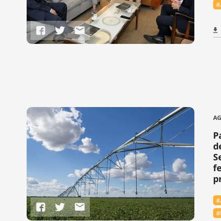
#
A
P
d
S
f
p
#
#