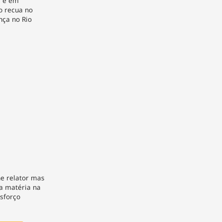
á e em
o recua no
ça no Rio
e relator mas
 a matéria na
sforço