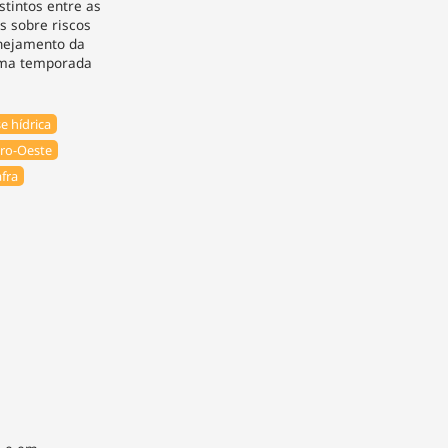
stintos entre as
s sobre riscos
anejamento da
xima temporada
e hídrica
ro-Oeste
fra