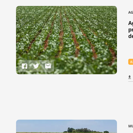
AG
A
p
d
#
MU