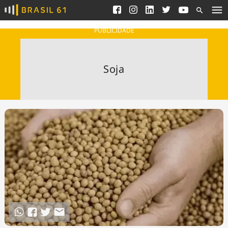
Ver todas as notícias
Saneamento
Podcasts
Indicadores
PUBLICIDADE
Área do comunicador
Bioinsumos
Publicidade Legal
Blog
Soja
Brasil Mineral
Fique por dentro do
Congresso Nacional e
Quem somos
nossos líderes.
Expediente
Acesse
Trabalhe no Brasil 61
Contato
Agronegócios
Comportamento
Meio Ambiente
Brasil
Cultura
Podcast
Brasil Mineral
Economia
Política
Ciência &
Educação
Saúde