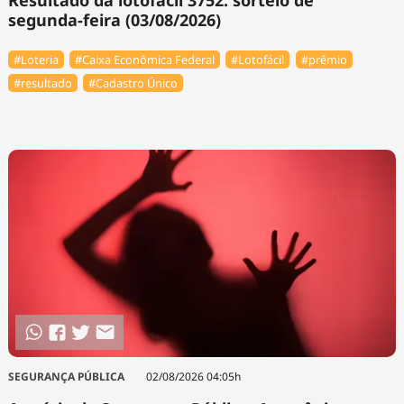
Resultado da lotofácil 3752: sorteio de
segunda-feira (03/08/2026)
#Loteria
#Caixa Econômica Federal
#Lotofácil
#prêmio
#resultado
#Cadastro Único
SEGURANÇA PÚBLICA
02/08/2026 04:05h