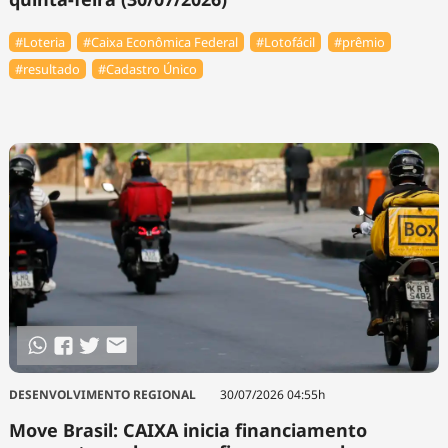
#Loteria
#Caixa Econômica Federal
#Lotofácil
#prêmio
#resultado
#Cadastro Único
DESENVOLVIMENTO REGIONAL
30/07/2026 04:55h
Move Brasil: CAIXA inicia financiamento