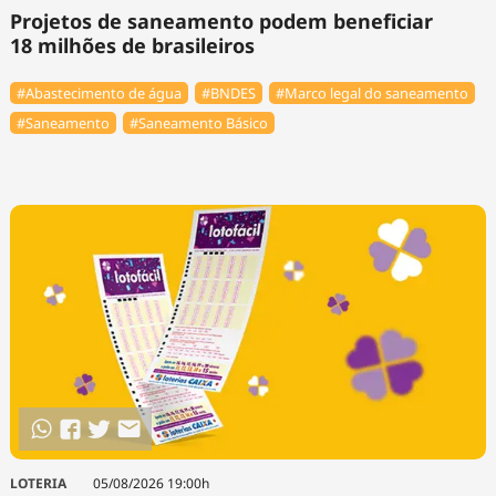
Tecnologia
Infraestrutura
Tempo
Projetos de saneamento podem beneficiar
Cinema
Internacional
18 milhões de brasileiros
#Abastecimento de água
#BNDES
#Marco legal do saneamento
#Saneamento
#Saneamento Básico
LOTERIA
05/08/2026 19:00h