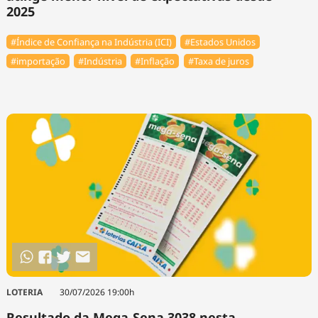
2025
#Índice de Confiança na Indústria (ICI)
#Estados Unidos
#importação
#Indústria
#Inflação
#Taxa de juros
LOTERIA
30/07/2026 19:00h
Resultado da Mega-Sena 3038 nesta