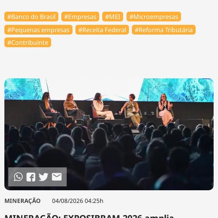
#Banco do Brasil
#Empresas
#MEI
#Microempresas
#Pequenas empresas
#Receita Federal
#Reforma Tributária
#Contribuinte
MINERAÇÃO
04/08/2026 04:25h
MINERAÇÃO: EXPOSIBRAM 2026 amplia