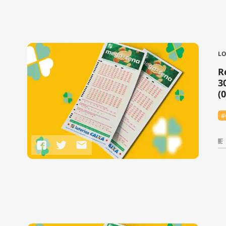
LO
R
3
(
#