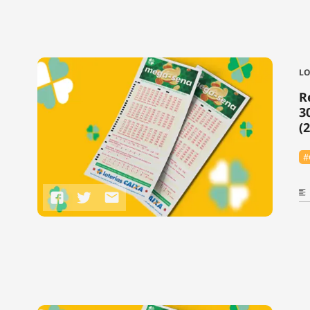
LO
R
3
(
#