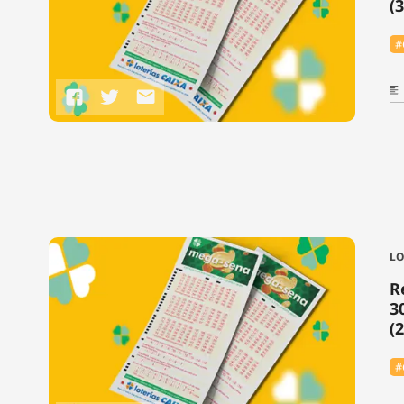
(
#
LO
R
3
(
#