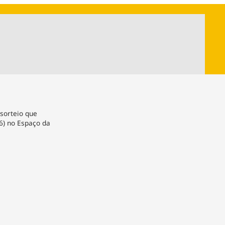
ios
Cultura
Podcast
Economia
Política
ral
Educação
Saúde
Tecnologia
Infraestrutura
Tempo
Internacional
mento
Meio Ambiente
 sorteio que
06) no Espaço da