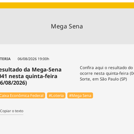
Agronegóc
Brasil
Brasil Mine
Mega Sena
Ciência & 
Cinema
Comporta
TERIA
06/08/2026 19:00h
Confira aqui o resultado do
esultado da Mega-Sena
ocorre nesta quinta-feira (
041 nesta quinta-feira
Sorte, em São Paulo (SP)
06/08/2026)
Caixa Econômica Federal
#Loteria
#Mega Sena
Copiar o texto