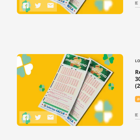
LO
R
3
(
#