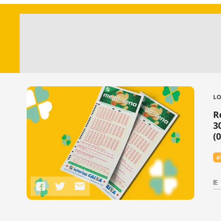
LO
R
3
(
#