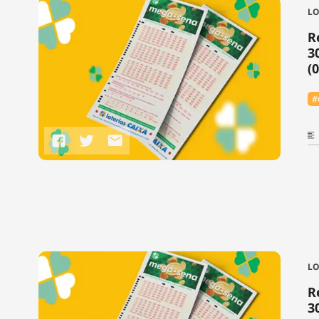
LO
R
3
(
#
LO
R
3