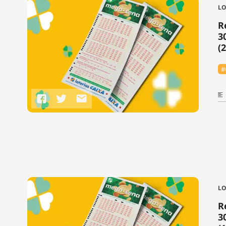
LO
R
3
(
#
LO
R
3