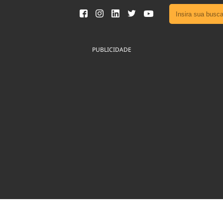
Ver toda
Podcast
PUBLICIDADE
Área do
Publicid
Fique por 
Congresso 
nossos líde
Acesse