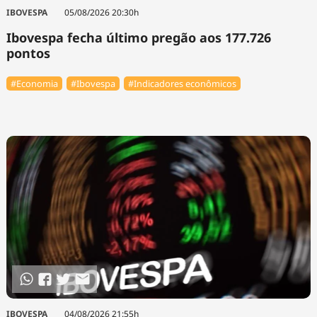
Tecnologia
Infraestrutura
Tempo
IBOVESPA
05/08/2026 20:30h
Cinema
Internacional
Ibovespa fecha último pregão aos 177.726
pontos
#Economia
#Ibovespa
#Indicadores econômicos
IBOVESPA
04/08/2026 21:55h