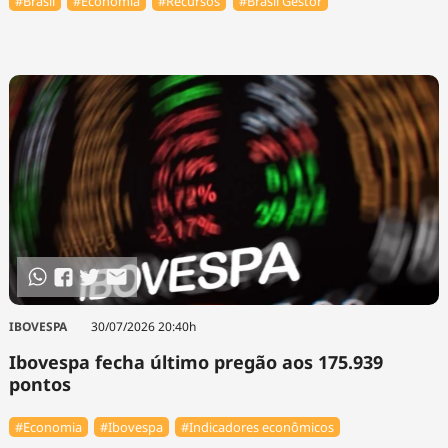
#Brasil
#Economia
#Recursos
#Brasil Gestor
IBOVESPA
30/07/2026 20:40h
Ibovespa fecha último pregão aos 175.939
pontos
#Economia
#Ibovespa
#Indicadores econômicos