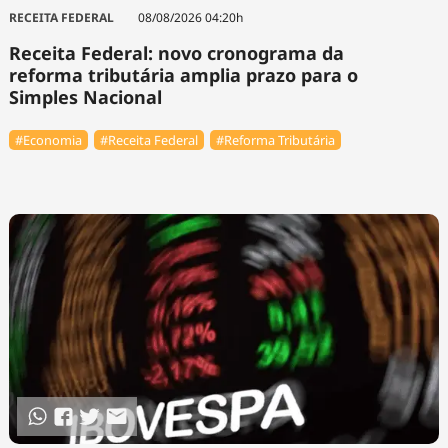
Tecnologia
Infraestrutura
Tempo
RECEITA FEDERAL
08/08/2026 04:20h
Cinema
Internacional
Receita Federal: novo cronograma da
reforma tributária amplia prazo para o
Simples Nacional
#Economia
#Receita Federal
#Reforma Tributária