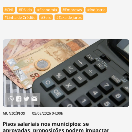
#CNI
#Dívida
#Economia
#Empresas
#Indústria
#Linha de Crédito
#Selic
#Taxa de juros
MUNICÍPIOS
05/08/2026 04:00h
Pisos salariais nos municípios: se
aprovadas, proposições podem impactar