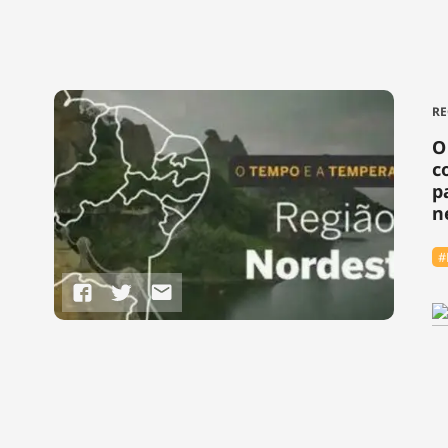
RE
O
c
p
n
#