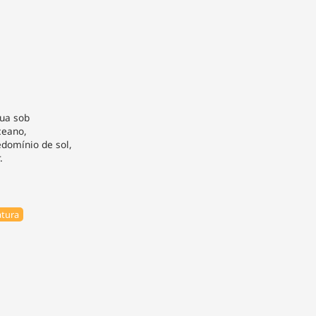
nua sob
ceano,
edomínio de sol,
.
tura