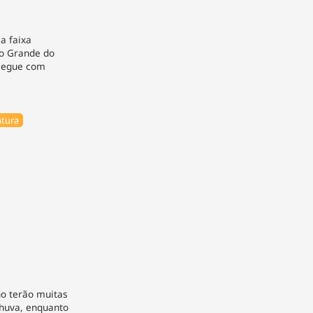
a faixa
io Grande do
 segue com
tura
ino terão muitas
chuva, enquanto