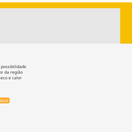
ios
Cultura
Podcast
Economia
Política
ral
Educação
Saúde
Tecnologia
Infraestrutura
Tempo
Internacional
mento
Meio Ambiente
possibilidade
or da região
eco e calor
tura