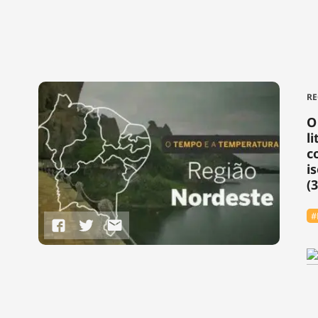
RE
O
l
c
i
(3
#