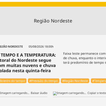
Agronegóc
Brasil
Brasil Mine
Região Nordeste
Ciência & 
Cinema
Comporta
GIÃO NORDESTE
05/08/2026 18:00h
Faixa leste permanece com 
 TEMPO E A TEMPERATURA:
de chuva, enquanto o interi
itoral do Nordeste segue
terá predomínio de tempo s
om muitas nuvens e chuva
solada nesta quinta-feira
Boletim do tempo
#Previsão do tempo
#Região Nordeste
#Tempera
Baixar áudio
Copiar o texto