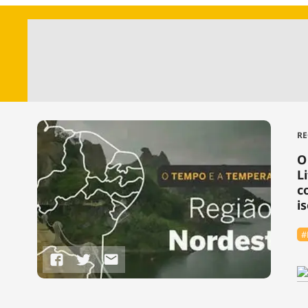
RE
O
L
c
i
#