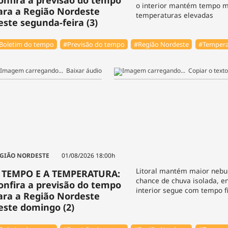
onfira a previsão do tempo
o interior mantém tempo m
ara a Região Nordeste
temperaturas elevadas
este segunda-feira (3)
Boletim do tempo
#Previsão do tempo
#Região Nordeste
#Tempera
Baixar áudio
Copiar o texto
GIÃO NORDESTE
01/08/2026 18:00h
Litoral mantém maior nebu
 TEMPO E A TEMPERATURA:
chance de chuva isolada, e
onfira a previsão do tempo
interior segue com tempo 
ara a Região Nordeste
este domingo (2)