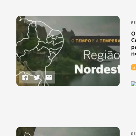
RE
O
C
p
n
#
RE