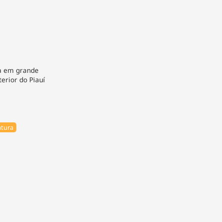
da em grande
terior do Piauí
tura