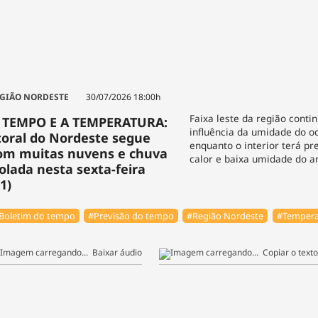
GIÃO NORDESTE
30/07/2026 18:00h
Faixa leste da região conti
 TEMPO E A TEMPERATURA:
influência da umidade do o
itoral do Nordeste segue
enquanto o interior terá pr
om muitas nuvens e chuva
calor e baixa umidade do ar
solada nesta sexta-feira
1)
Boletim do tempo
#Previsão do tempo
#Região Nordeste
#Tempera
Baixar áudio
Copiar o texto