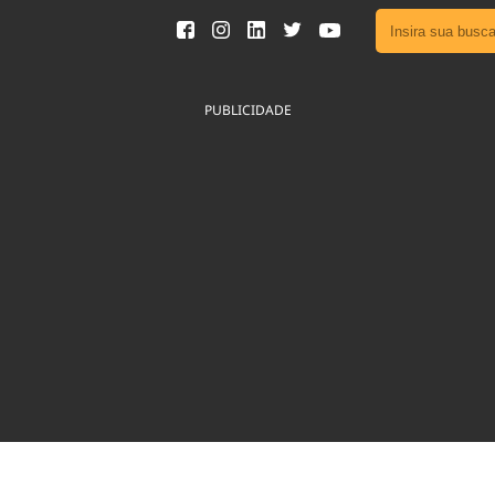
Ver toda
Podcast
PUBLICIDADE
Área do
Publicid
Fique por 
Congresso 
nossos líde
Acesse