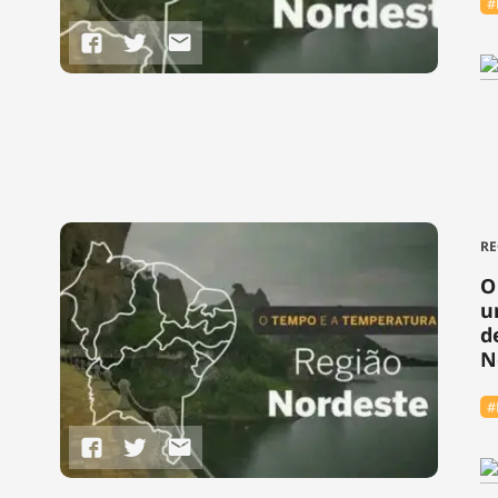
#
RE
O
u
d
N
#