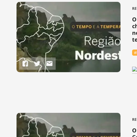
RE
O
c
n
te
#
RE
O