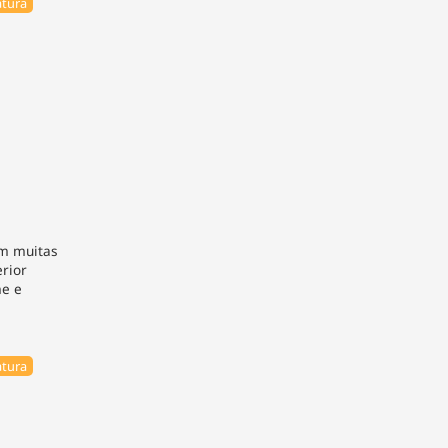
tura
om muitas
erior
e e
tura