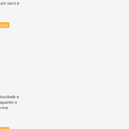
ais seco e
tura
losidade e
nquanto o
firme