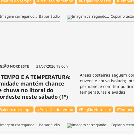
Boletim do tempo
#Previsão do tempo
#Região Nordeste
#Tempera
Baixar áudio
Copiar o texto
GIÃO NORDESTE
31/07/2026 18:00h
Áreas costeiras seguem c
 TEMPO E A TEMPERATURA:
nuvens e chuva isolada; int
midade mantém chance
permanece com tempo firm
e chuva no litoral do
temperaturas elevadas.
ordeste neste sábado (1º)
Boletim do tempo
#Previsão do tempo
#Região Nordeste
#Tempera
Baixar áudio
Copiar o texto