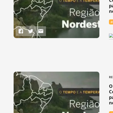
C
p
n
#
RE
O
C
p
n