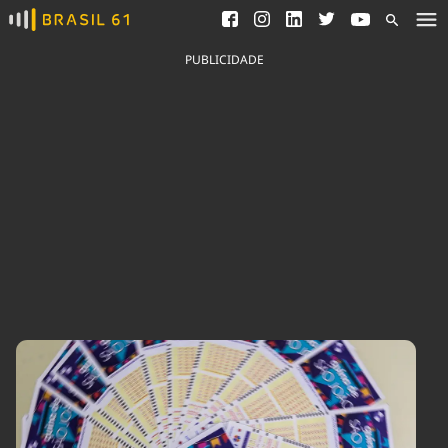
Ver todas as notícias
Saneamento
Podcasts
Indicadores
PUBLICIDADE
Área do comunicador
Bioinsumos
Publicidade Legal
Blog
Brasil Mineral
Fique por dentro do
Congresso Nacional e
Quem somos
nossos líderes.
Expediente
Acesse
Trabalhe no Brasil 61
Contato
Agronegócios
Comportamento
Meio Ambiente
Brasil
Cultura
Podcast
Brasil Mineral
Economia
Política
Ciência &
Educação
Saúde