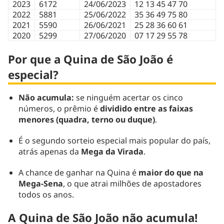
2023
6172
24/06/2023
12 13 45 47 70
2022
5881
25/06/2022
35 36 49 75 80
2021
5590
26/06/2021
25 28 36 60 61
2020
5299
27/06/2020
07 17 29 55 78
Por que a Quina de São João é
especial?
Não acumula:
se ninguém acertar os cinco
números, o prêmio é
dividido entre as faixas
menores (quadra, terno ou duque)
.
É o segundo sorteio especial mais popular do país,
atrás apenas da
Mega da Virada
.
A chance de ganhar na Quina é
maior do que na
Mega-Sena
, o que atrai milhões de apostadores
todos os anos.
A Quina de São João não acumula!