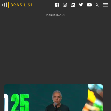
Ver todas as notícias
Saneamento
Podcasts
Indicadores
PUBLICIDADE
Área do comunicador
Bioinsumos
Publicidade Legal
Blog
Brasil Mineral
Fique por dentro do
Congresso Nacional e
Quem somos
nossos líderes.
Expediente
Acesse
Trabalhe no Brasil 61
Contato
Agronegócios
Comportamento
Meio Ambiente
Brasil
Cultura
Podcast
Brasil Mineral
Economia
Política
Ciência &
Educação
Saúde