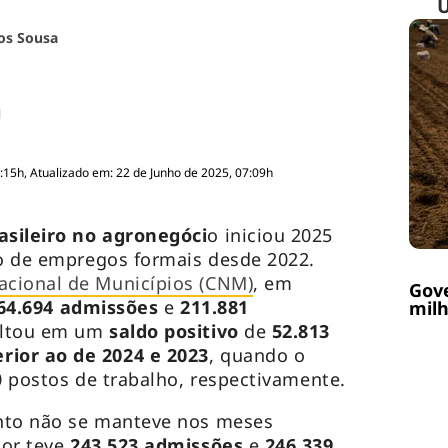
os Sousa
:15h, Atualizado em: 22 de Junho de 2025, 07:09h
asileiro no agronegóci
o iniciou 2025
o de empregos formais desde 2022.
acional de Municípios (CNM)
, em
Gov
64.694 admissões
e
211.881
milh
sultou em um
saldo positivo
de
52.813
rior ao de 2024 e 2023
, quando o
10 postos de trabalho, respectivamente.
nto não se manteve nos meses
tor teve
243.523 admissões
e
246.339