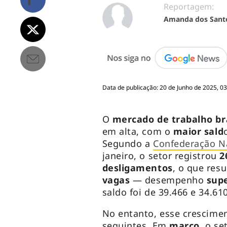
Reportagem:
Amanda dos Sant
Data de publicação: 20 de Junho de 2025, 03
O
mercado de trabalho br
em alta, com o
maior sald
Segundo a
Confederação N
janeiro, o setor registrou
2
desligamentos
, o que re
vagas
— desempenho
supe
saldo foi de 39.466 e 34.6
No entanto, esse crescime
seguintes. Em
março
, o se