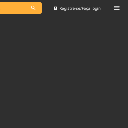
Registre-se/Faça login
s as notícias
Saneamento
s
Indicadores
 comunicador
Bioinsumos
ade Legal
Blog
Brasil Mineral
Quem somos
dentro do
Nacional e
Expediente
res.
Trabalhe no Brasil 61
Contato