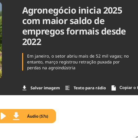
Agronegócio inicia 2025
Agronegóc
Brasil
com maior saldo de
Brasil Mine
Ciência & 
empregos formais desde
Cinema
2022
Comporta
Em janeiro, o setor abriu mais de 52 mil vagas; no
entanto, março registrou retração puxada por
perdas na agroindústria
Salvar imagem
Texto para rádio
Copiar o 
Áudio (57s)