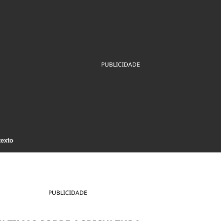
ios
Cultura
Podcast
Economia
Política
ral
Educação
Saúde
Tecnologia
Infraestrutura
Tempo
Internacional
mento
Meio Ambiente
PUBLICIDADE
texto
PUBLICIDADE