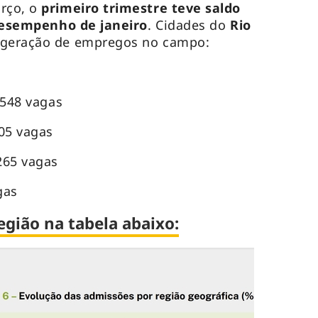
rço, o
primeiro trimestre teve saldo
desempenho de janeiro
. Cidades do
Rio
 geração de empregos no campo:
1.548 vagas
305 vagas
265 vagas
gas
egião na tabela abaixo: