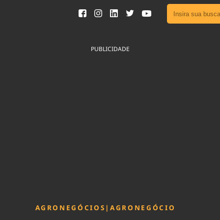
Ver toda
Podcast
PUBLICIDADE
Área do
Publicid
Fique por 
Congresso 
nossos líde
Acesse
AGRONEGÓCIOS
|
AGRONEGÓCIO