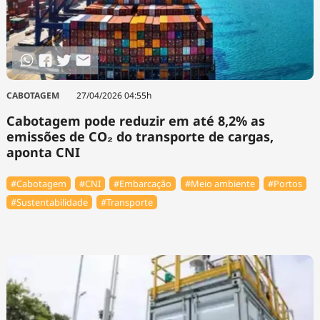
CABOTAGEM
27/04/2026 04:55h
Cabotagem pode reduzir em até 8,2% as
emissões de CO₂ do transporte de cargas,
aponta CNI
#Cabotagem
#CNI
#Embarcação
#Meio ambiente
#Portos
#Sustentabilidade
#Transporte