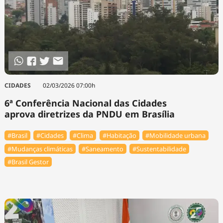
CIDADES
02/03/2026 07:00h
6ª Conferência Nacional das Cidades
aprova diretrizes da PNDU em Brasília
#Brasil
#Cidades
#Clima
#Habitação
#Mobilidade urbana
#Mudanças climáticas
#Saneamento
#Sustentabilidade
#Brasil Gestor