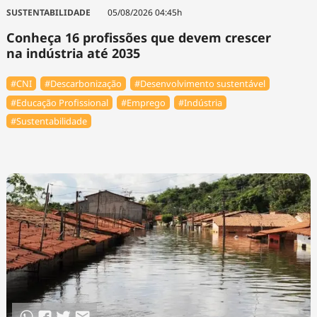
Tecnologia
Infraestrutura
Tempo
SUSTENTABILIDADE
05/08/2026 04:45h
Cinema
Internacional
Conheça 16 profissões que devem crescer
na indústria até 2035
#CNI
#Descarbonização
#Desenvolvimento sustentável
#Educação Profissional
#Emprego
#Indústria
#Sustentabilidade