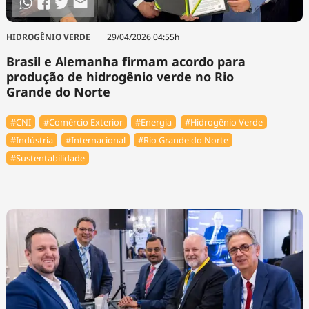
HIDROGÊNIO VERDE
29/04/2026 04:55h
Brasil e Alemanha firmam acordo para
produção de hidrogênio verde no Rio
Grande do Norte
#CNI
#Comércio Exterior
#Energia
#Hidrogênio Verde
#Indústria
#Internacional
#Rio Grande do Norte
#Sustentabilidade