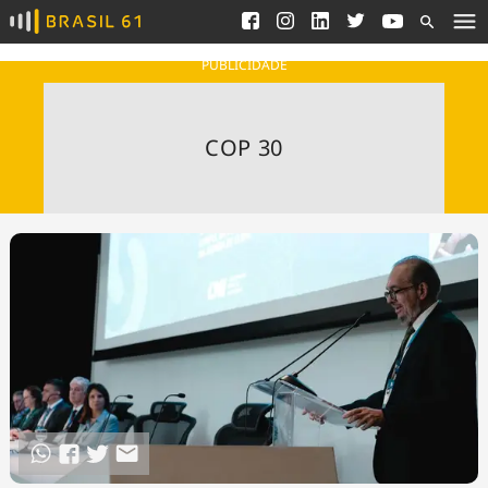
Ver todas as notícias
Saneamento
Podcasts
Indicadores
PUBLICIDADE
Área do comunicador
Bioinsumos
Publicidade Legal
Blog
COP 30
Brasil Mineral
Fique por dentro do
Congresso Nacional e
Quem somos
nossos líderes.
Expediente
Acesse
Trabalhe no Brasil 61
Contato
Agronegócios
Comportamento
Meio Ambiente
Brasil
Cultura
Podcast
Brasil Mineral
Economia
Política
Ciência &
Educação
Saúde