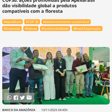
dão visibilidade global a produtos
compatíveis com a floresta
#ApexBrasil
#COP 30
#Desenvolvimento sustentável
#Empresas
#Sebrae
#Sustentabilidade
#Brasil Exportador
BANCO DA AMAZÔNIA
13/11/2025 04:45h