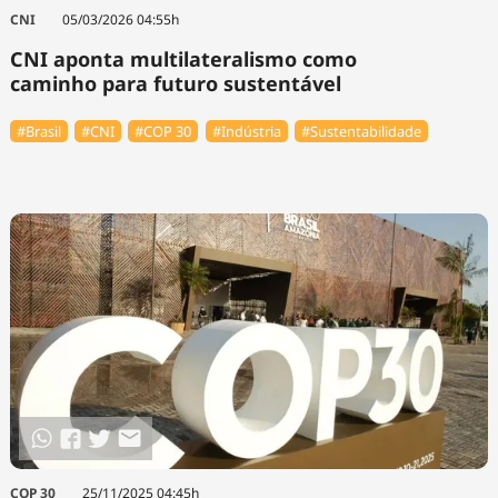
Tecnologia
Infraestrutura
Tempo
CNI
05/03/2026 04:55h
Cinema
Internacional
CNI aponta multilateralismo como
caminho para futuro sustentável
#Brasil
#CNI
#COP 30
#Indústria
#Sustentabilidade
COP 30
25/11/2025 04:45h