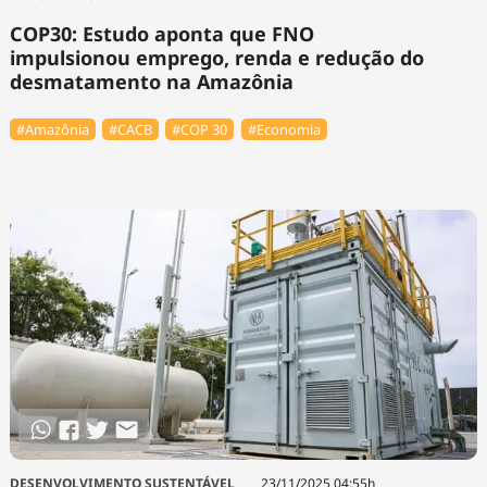
COP30: Estudo aponta que FNO
impulsionou emprego, renda e redução do
desmatamento na Amazônia
#Amazônia
#⁠CACB
#COP 30
#Economia
DESENVOLVIMENTO SUSTENTÁVEL
23/11/2025 04:55h