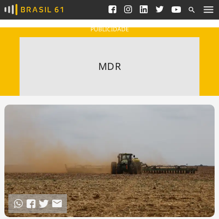
Ver todas as notícias
Saneamento
Podcasts
Indicadores
PUBLICIDADE
Área do comunicador
Bioinsumos
Publicidade Legal
Blog
MDR
Brasil Mineral
Fique por dentro do
Congresso Nacional e
Quem somos
nossos líderes.
Expediente
Acesse
Trabalhe no Brasil 61
Contato
Agronegócios
Comportamento
Meio Ambiente
Brasil
Cultura
Podcast
Brasil Mineral
Economia
Política
Ciência &
Educação
Saúde