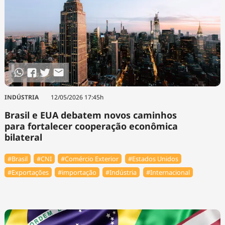
INDÚSTRIA
12/05/2026 17:45h
Brasil e EUA debatem novos caminhos
para fortalecer cooperação econômica
bilateral
#Brasil
#CNI
#Comércio Exterior
#Estados Unidos
#Exportações
#importação
#Indústria
#Internacional