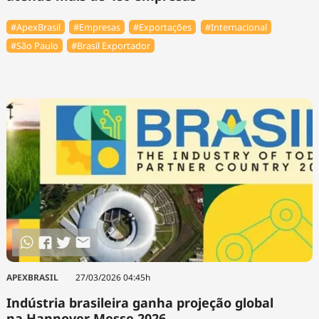
#ApexBrasil
#Empresas
#Exportações
#Internacional
#São Paulo
#Brasil Exportador
APEXBRASIL
27/03/2026 04:45h
Indústria brasileira ganha projeção global
na Hannover Messe 2026