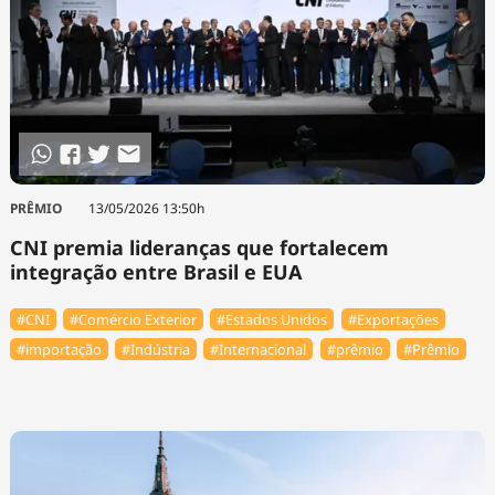
PRÊMIO
13/05/2026 13:50h
CNI premia lideranças que fortalecem
integração entre Brasil e EUA
#CNI
#Comércio Exterior
#Estados Unidos
#Exportações
#importação
#Indústria
#Internacional
#prêmio
#Prêmio