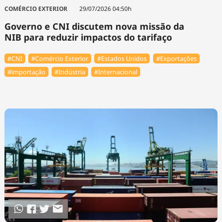
Tecnologia
Infraestrutura
Tempo
COMÉRCIO EXTERIOR
29/07/2026 04:50h
Cinema
Internacional
Governo e CNI discutem nova missão da
NIB para reduzir impactos do tarifaço
#CNI
#Comércio Exterior
#Estados Unidos
#Exportações
#importação
#Indústria
#Internacional