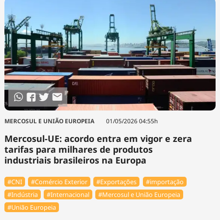
MERCOSUL E UNIÃO EUROPEIA
01/05/2026 04:55h
Mercosul-UE: acordo entra em vigor e zera
tarifas para milhares de produtos
industriais brasileiros na Europa
#CNI
#Comércio Exterior
#Exportações
#importação
#Indústria
#Internacional
#Mercosul e União Europeia
#União Europeia