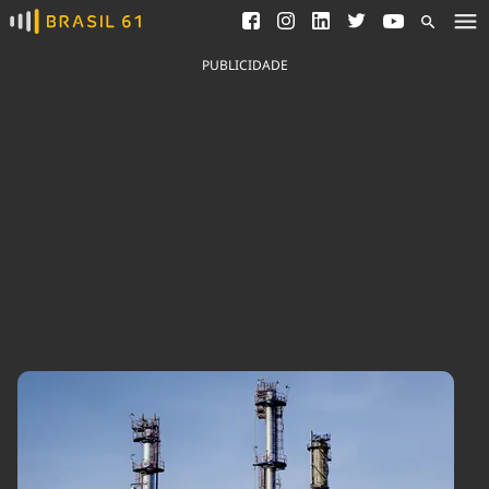
Ver todas as notícias
Saneamento
Podcasts
Indicadores
PUBLICIDADE
Área do comunicador
Bioinsumos
Publicidade Legal
Blog
Brasil Mineral
Fique por dentro do
Congresso Nacional e
Quem somos
nossos líderes.
Expediente
Acesse
Trabalhe no Brasil 61
Contato
Agronegócios
Comportamento
Meio Ambiente
Brasil
Cultura
Podcast
Brasil Mineral
Economia
Política
Ciência &
Educação
Saúde