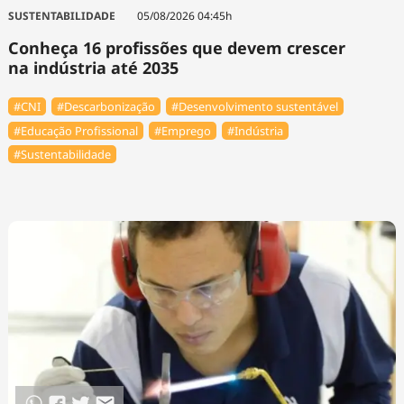
Tecnologia
Infraestrutura
Tempo
SUSTENTABILIDADE
05/08/2026 04:45h
Cinema
Internacional
Conheça 16 profissões que devem crescer
na indústria até 2035
#CNI
#Descarbonização
#Desenvolvimento sustentável
#Educação Profissional
#Emprego
#Indústria
#Sustentabilidade