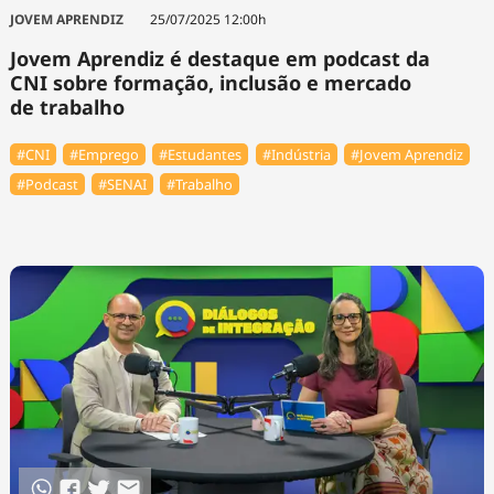
Tecnologia
Infraestrutura
Tempo
JOVEM APRENDIZ
25/07/2025 12:00h
Cinema
Internacional
Jovem Aprendiz é destaque em podcast da
CNI sobre formação, inclusão e mercado
de trabalho
#CNI
#Emprego
#Estudantes
#Indústria
#Jovem Aprendiz
#Podcast
#SENAI
#Trabalho