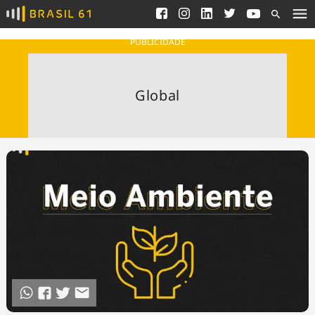
Ver todas as notícias
Saneamento
Podcasts
Indicadores
PUBLICIDADE
Área do comunicador
Bioinsumos
Publicidade Legal
Blog
Global
Brasil Mineral
Fique por dentro do
Congresso Nacional e
Quem somos
nossos líderes.
Expediente
Acesse
Trabalhe no Brasil 61
Contato
Agronegócios
Comportamento
Meio Ambiente
Brasil
Cultura
Podcast
Brasil Mineral
Economia
Política
Ciência &
Educação
Saúde