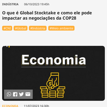
Tecnologia
Infraestrutura
Tempo
INDÚSTRIA
06/10/2023 19:45h
Cinema
Internacional
O que é Global Stocktake e como ele pode
impactar as negociações da COP28
#CNI
#Global
#Indústria
#Meio ambiente
ECONOMIA
11/07/2023 16:30h