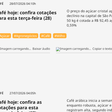
FÉ
28/07/2026 04:10h
O preço do açúcar cristal 
afé hoje: confira cotações
declínio na capital de São P
ara esta terça-feira (28)
50 kg é cotada a R$ 92,45 
0,59%
Açúcar
#Agronegócios
#Café
#Milho
Baixar áudio
Copiar o texto
FÉ
27/07/2026 04:05h
Café arábica inicia a sema
afé hoje: confira as
enquanto robusta, açúcar e
otações para esta
registram alta, segundo in