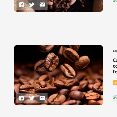
CA
C
c
fe
#