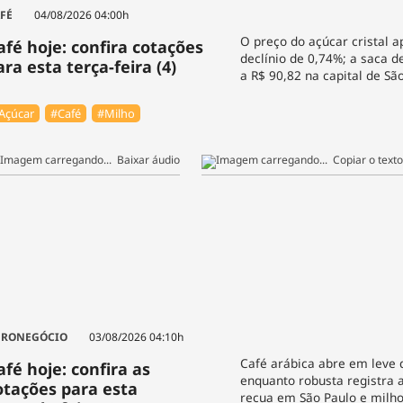
FÉ
04/08/2026 04:00h
O preço do açúcar cristal 
afé hoje: confira cotações
declínio de 0,74%; a saca d
ara esta terça-feira (4)
a R$ 90,82 na capital de Sã
Açúcar
#Café
#Milho
Baixar áudio
Copiar o texto
GRONEGÓCIO
03/08/2026 04:10h
Café arábica abre em leve 
afé hoje: confira as
enquanto robusta registra a
otações para esta
recua em São Paulo e mil