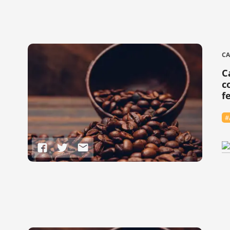
CA
C
c
fe
#