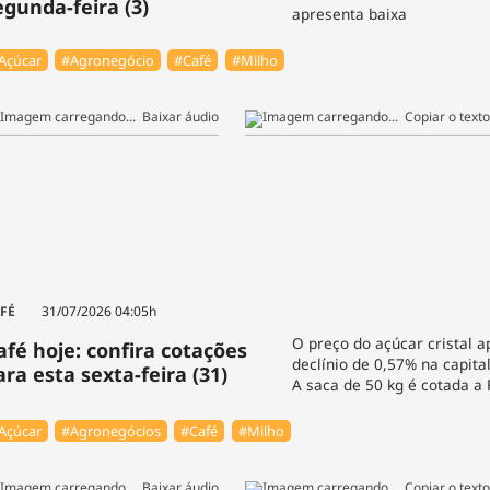
egunda-feira (3)
apresenta baixa
Açúcar
#Agronegócio
#Café
#Milho
Baixar áudio
Copiar o texto
FÉ
31/07/2026 04:05h
O preço do açúcar cristal 
afé hoje: confira cotações
declínio de 0,57% na capita
ara esta sexta-feira (31)
A saca de 50 kg é cotada a 
Açúcar
#Agronegócios
#Café
#Milho
Baixar áudio
Copiar o texto