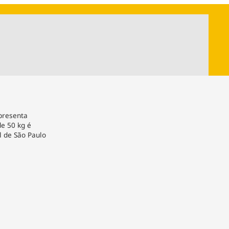
ios
Cultura
Podcast
Economia
Política
ral
Educação
Saúde
Tecnologia
Infraestrutura
Tempo
Internacional
mento
Meio Ambiente
apresenta
e 50 kg é
l de São Paulo