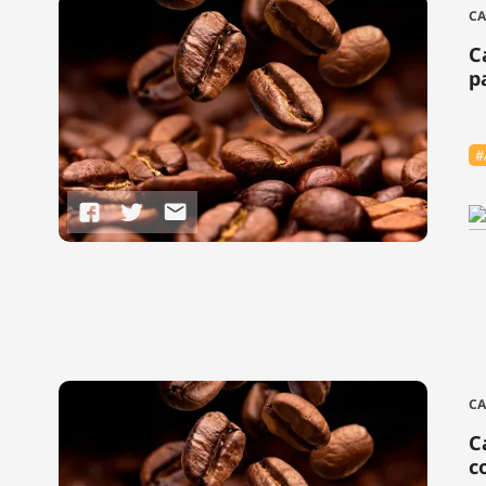
CA
C
p
#
CA
C
c