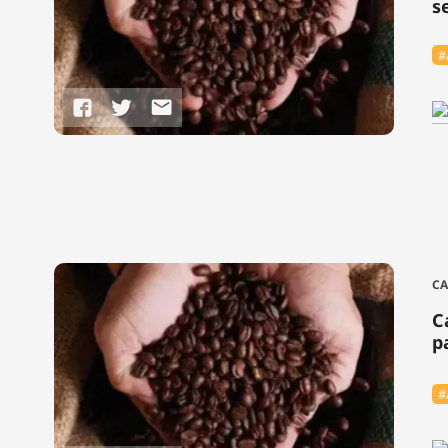
s
#
CA
C
p
#