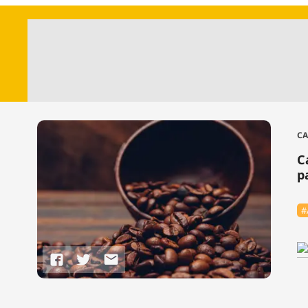
CA
C
p
#