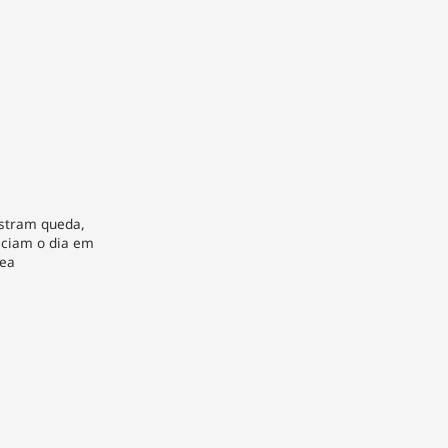
istram queda,
iciam o dia em
pea