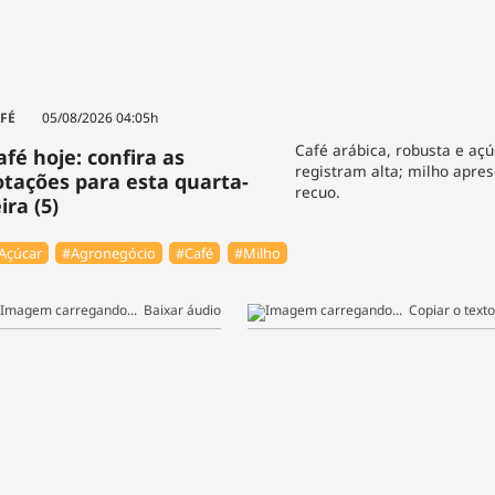
FÉ
05/08/2026 04:05h
Café arábica, robusta e açú
afé hoje: confira as
registram alta; milho apres
otações para esta quarta-
recuo.
ira (5)
Açúcar
#Agronegócio
#Café
#Milho
Baixar áudio
Copiar o texto