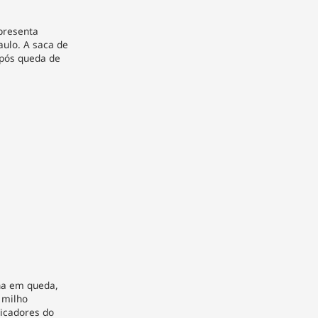
apresenta
aulo. A saca de
após queda de
na em queda,
 milho
dicadores do