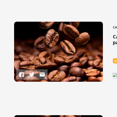
CA
C
p
#