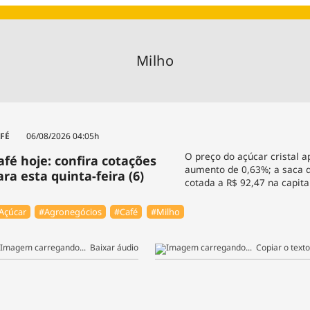
Agronegóc
Brasil
Brasil Mine
Milho
Ciência & 
Cinema
Comporta
FÉ
06/08/2026 04:05h
O preço do açúcar cristal 
afé hoje: confira cotações
aumento de 0,63%; a saca d
ara esta quinta-feira (6)
cotada a R$ 92,47 na capita
Açúcar
#Agronegócios
#Café
#Milho
Baixar áudio
Copiar o texto