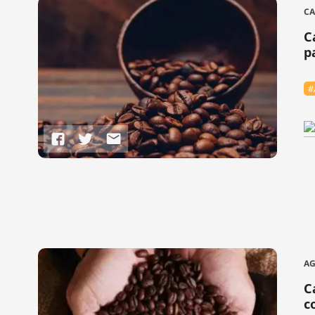
CA
C
p
#
A
C
c