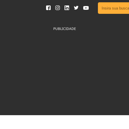
Ver toda
Podcast
PUBLICIDADE
Área do
Publicid
Fique por 
Congresso 
nossos líde
Acesse