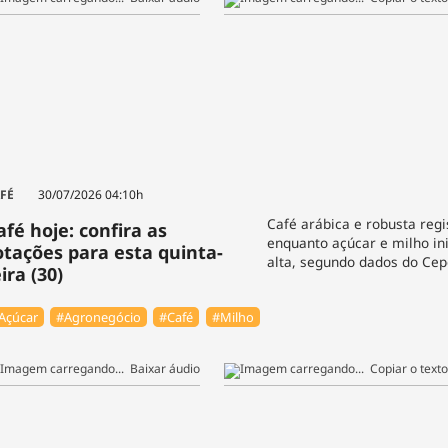
FÉ
30/07/2026 04:10h
Café arábica e robusta reg
afé hoje: confira as
enquanto açúcar e milho in
otações para esta quinta-
alta, segundo dados do Ce
ira (30)
Açúcar
#Agronegócio
#Café
#Milho
Baixar áudio
Copiar o texto