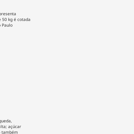
apresenta
e 50 kg é cotada
o Paulo
queda,
lta; açúcar
ho também