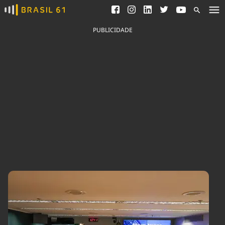
Ver todas as notícias
Saneamento
Podcasts
Indicadores
PUBLICIDADE
Área do comunicador
Bioinsumos
Publicidade Legal
Blog
Brasil Mineral
Fique por dentro do
Congresso Nacional e
Quem somos
nossos líderes.
Expediente
Acesse
Trabalhe no Brasil 61
Contato
Agronegócios
Comportamento
Meio Ambiente
Brasil
Cultura
Podcast
Brasil Mineral
Economia
Política
Ciência &
Educação
Saúde