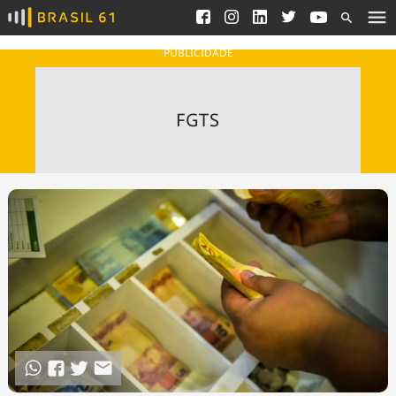
Ver todas as notícias
Saneamento
Podcasts
Indicadores
PUBLICIDADE
Área do comunicador
Bioinsumos
Publicidade Legal
Blog
FGTS
Brasil Mineral
Fique por dentro do
Congresso Nacional e
Quem somos
nossos líderes.
Expediente
Acesse
Trabalhe no Brasil 61
Contato
Agronegócios
Comportamento
Meio Ambiente
Brasil
Cultura
Podcast
Brasil Mineral
Economia
Política
Ciência &
Educação
Saúde