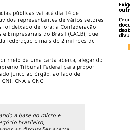
Exig
outr
cias públicas vai até dia 14 de
Cro
vidos representantes de vários setores
docu
foi deixado de fora: a Confederação
dest
 e Empresariais do Brasil (CACB), que
divu
da federação e mais de 2 milhões de
por meio de uma carta aberta, alegando
upremo Tribunal Federal para propor
ado junto ao órgão, ao lado de
o CNI, CNA e CNC.
ando a base do micro e
gócio brasileiro,
mos as discussões acerca