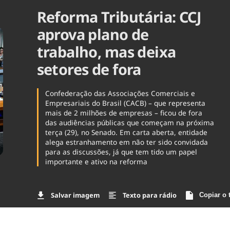
Reforma Tributária: CCJ
Agronegóc
Brasil
aprova plano de
Brasil Mine
Ciência & 
trabalho, mas deixa
Cinema
setores de fora
Comporta
Confederação das Associações Comerciais e
Empresariais do Brasil (CACB) – que representa
mais de 2 milhões de empresas – ficou de fora
das audiências públicas que começam na próxima
terça (29), no Senado. Em carta aberta, entidade
alega estranhamento em não ter sido convidada
para as discussões, já que tem tido um papel
importante e ativo na reforma
Salvar imagem
Texto para rádio
Copiar o 