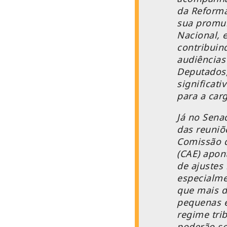
da Reforma
sua promu
Nacional, 
contribuin
audiências
Deputados,
significati
para a carg
Já no Senad
das reuniõ
Comissão 
(CAE) apon
de ajustes
especialme
que mais d
pequenas 
regime tri
poderão so