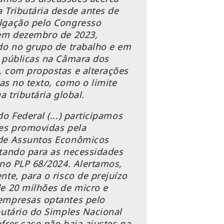
 Tributária desde antes de
lgação pelo Congresso
em dezembro de 2023,
do no grupo de trabalho e em
 públicas na Câmara dos
 com propostas e alterações
vas no texto, como o limite
a tributária global.
o Federal (...) participamos
es promovidas pela
de Assuntos Econômicos
tando para as necessidades
 no PLP 68/2024. Alertamos,
nte, para o risco de prejuízo
e 20 milhões de micro e
empresas optantes pelo
butário do Simples Nacional
frer caso não haja ajustes na