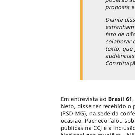
proposta e
Diante dis
estranhame
fato de nã
colaborar
texto, que
audiências
Constituiçã
Em entrevista ao
Brasil 61
,
Neto, disse ter recebido o
(PSD-MG), na sede da conf
ocasião, Pacheco falou so
públicas na CCJ e a inclus