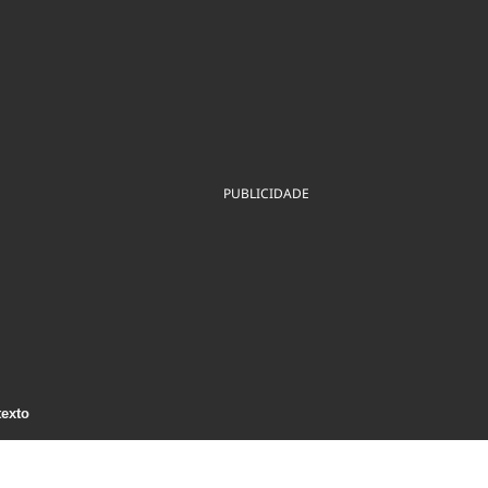
ios
Cultura
Podcast
Economia
Política
ral
Educação
Saúde
Tecnologia
Infraestrutura
Tempo
Internacional
mento
Meio Ambiente
PUBLICIDADE
texto