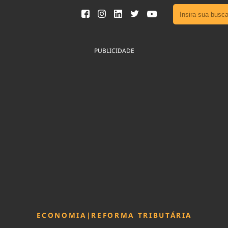
Ver toda
Podcast
PUBLICIDADE
Área do
Publicid
Fique por 
Congresso 
nossos líde
Acesse
ECONOMIA
|
REFORMA TRIBUTÁRIA