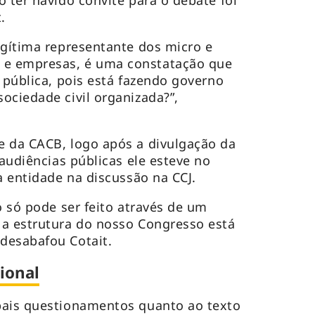
 ter havido convite para o debate foi
t.
egítima representante dos micro e
e empresas, é uma constatação que
 pública, pois está fazendo governo
ociedade civil organizada?”,
e da CACB, logo após a divulgação da
 audiências públicas ele esteve no
 a entidade na discussão na CCJ.
o só pode ser feito através de um
 a estrutura do nosso Congresso está
desabafou Cotait.
ional
pais questionamentos quanto ao texto