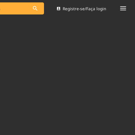
Registre-se/Faça login
s as notícias
Saneamento
s
Indicadores
 comunicador
Bioinsumos
ade Legal
Blog
Brasil Mineral
Quem somos
dentro do
Nacional e
Expediente
res.
Trabalhe no Brasil 61
Contato