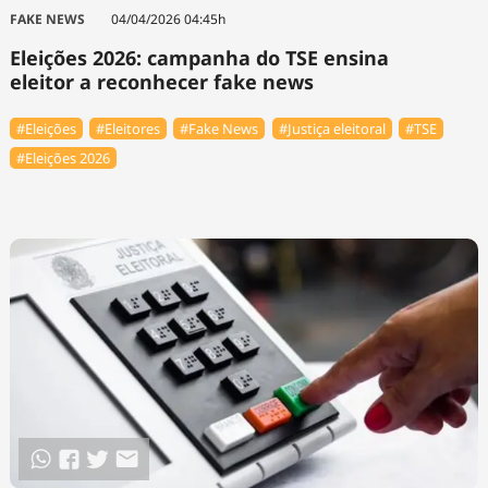
Tecnologia
Infraestrutura
Tempo
FAKE NEWS
04/04/2026 04:45h
Cinema
Internacional
Eleições 2026: campanha do TSE ensina
eleitor a reconhecer fake news
#Eleições
#Eleitores
#Fake News
#Justiça eleitoral
#TSE
#Eleições 2026