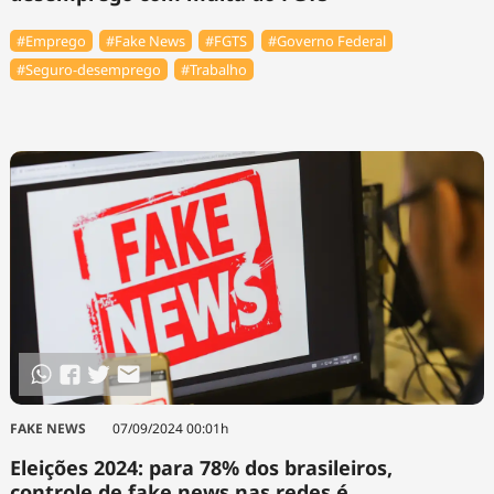
#Emprego
#Fake News
#FGTS
#Governo Federal
#Seguro-desemprego
#Trabalho
FAKE NEWS
07/09/2024 00:01h
Eleições 2024: para 78% dos brasileiros,
controle de fake news nas redes é