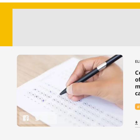
EL
C
o
m
c
#