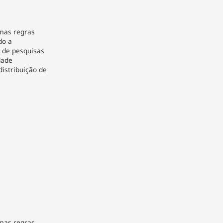
umas regras
do a
o de pesquisas
idade
 distribuição de
umas regras