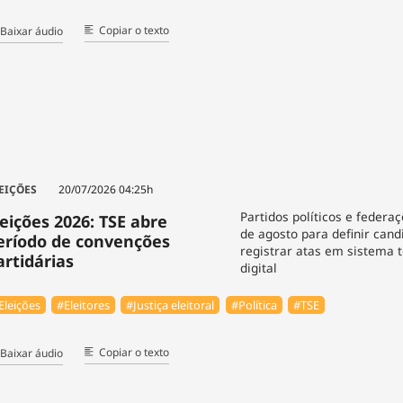
Copiar o texto
Baixar áudio
EIÇÕES
20/07/2026 04:25h
Partidos políticos e federa
leições 2026: TSE abre
de agosto para definir cand
eríodo de convenções
registrar atas em sistema 
artidárias
digital
Eleições
#Eleitores
#Justiça eleitoral
#Política
#TSE
Copiar o texto
Baixar áudio