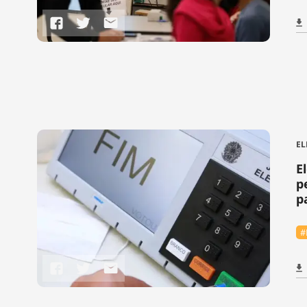
EL
E
p
p
#