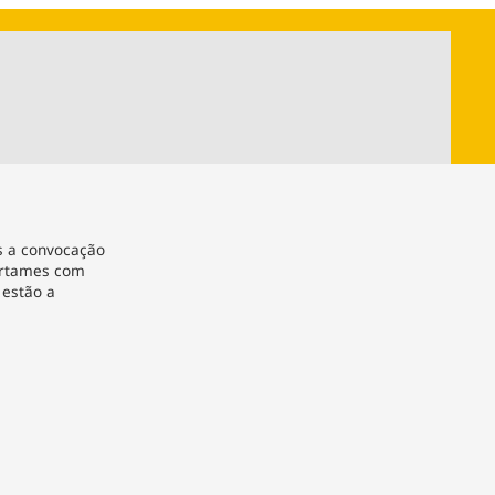
ios
Cultura
Podcast
Economia
Política
ral
Educação
Saúde
Tecnologia
Infraestrutura
Tempo
Internacional
mento
Meio Ambiente
s a convocação
certames com
 estão a