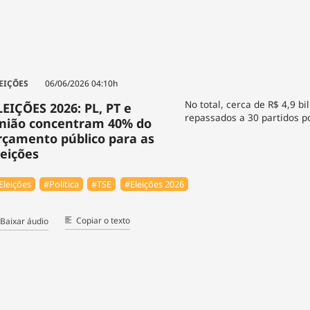
EIÇÕES
06/06/2026 04:10h
No total, cerca de R$ 4,9 bi
LEIÇÕES 2026: PL, PT e
repassados a 30 partidos po
nião concentram 40% do
rçamento público para as
leições
Eleições
#Política
#TSE
#Eleições 2026
Copiar o texto
Baixar áudio