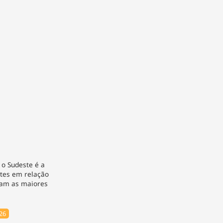
o Sudeste é a
ntes em relação
ram as maiores
26