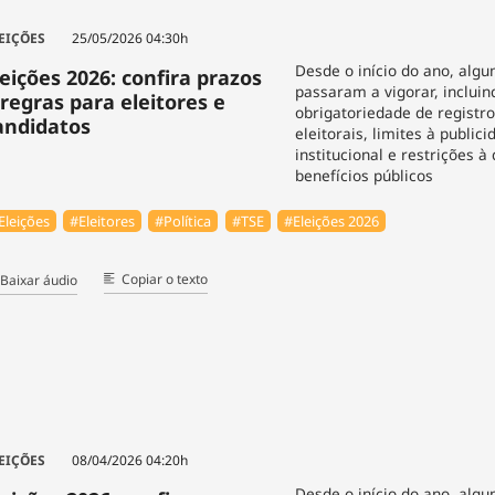
EIÇÕES
25/05/2026 04:30h
Desde o início do ano, alg
leições 2026: confira prazos
passaram a vigorar, incluin
 regras para eleitores e
obrigatoriedade de registr
andidatos
eleitorais, limites à public
institucional e restrições à
benefícios públicos
Eleições
#Eleitores
#Política
#TSE
#Eleições 2026
Copiar o texto
Baixar áudio
EIÇÕES
08/04/2026 04:20h
Desde o início do ano, alg