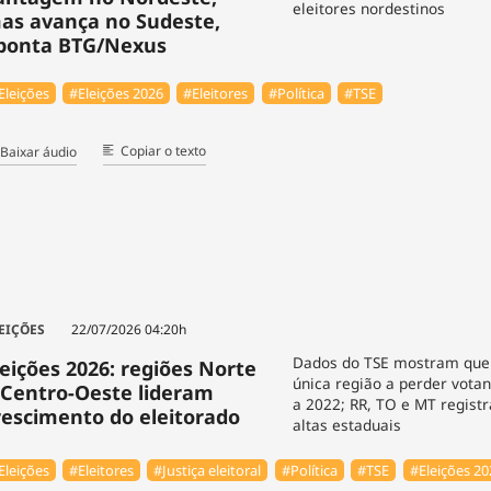
eleitores nordestinos
as avança no Sudeste,
ponta BTG/Nexus
Eleições
#Eleições 2026
#Eleitores
#Política
#TSE
Copiar o texto
Baixar áudio
EIÇÕES
22/07/2026 04:20h
Dados do TSE mostram que 
leições 2026: regiões Norte
única região a perder vota
 Centro-Oeste lideram
a 2022; RR, TO e MT regist
rescimento do eleitorado
altas estaduais
Eleições
#Eleitores
#Justiça eleitoral
#Política
#TSE
#Eleições 20