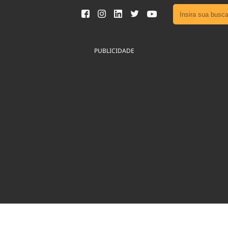
Ver toda
Podcast
PUBLICIDADE
Área do
Publicid
Fique por 
Congresso 
nossos líde
Acesse