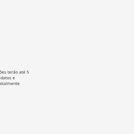
ções terão até 5
idatos e
totalmente