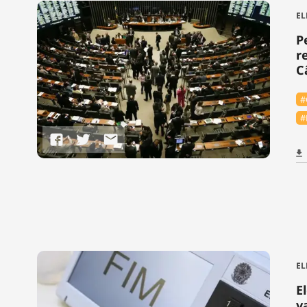
EL
P
r
C
#
#
EL
E
v