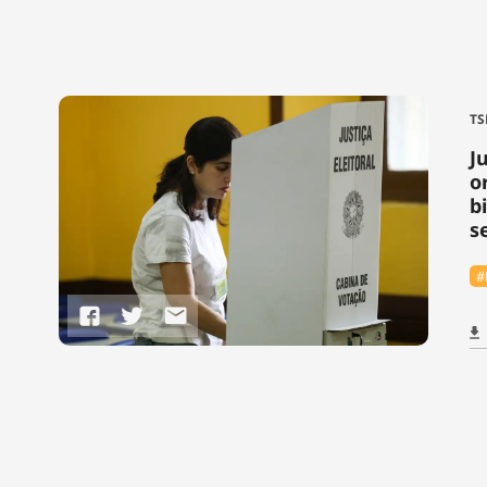
TS
J
o
b
s
#