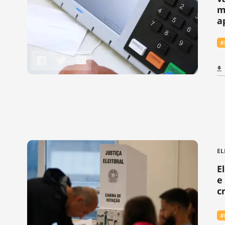
m
a
#
EL
E
e
c
#