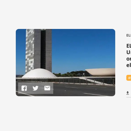
EL
E
U
o
e
#