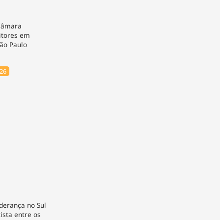
 Câmara
eitores em
ão Paulo
026
derança no Sul
ista entre os