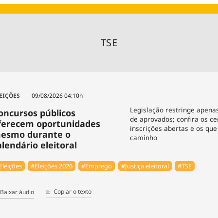
Agronegóc
Brasil
Brasil Mine
TSE
Ciência & 
Cinema
Comporta
EIÇÕES
09/08/2026 04:10h
Legislação restringe apena
oncursos públicos
de aprovados; confira os 
ferecem oportunidades
inscrições abertas e os que
esmo durante o
caminho
alendário eleitoral
Eleições
#Eleições 2026
#Emprego
#Justiça eleitoral
#TSE
Copiar o texto
Baixar áudio