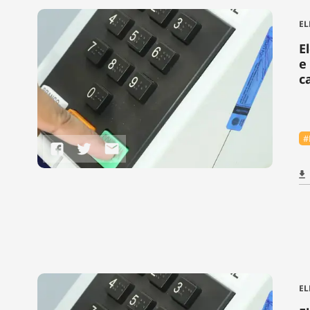
EL
E
e
c
#
EL