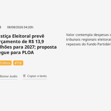
E
08/08/2026 04:20h
Valor contempla despesas 
ustiça Eleitoral prevê
tribunais regionais eleitora
rçamento de R$ 13,9
repasses do Fundo Partidár
ilhões para 2027; proposta
egue para PLOA
Política
#TSE
Copiar o texto
Baixar áudio