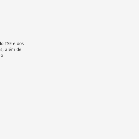
do TSE e dos
is, além de
io