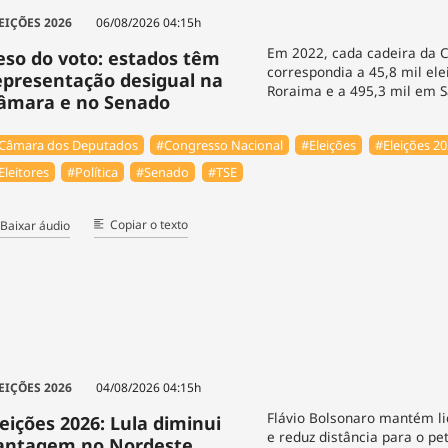
EIÇÕES 2026
06/08/2026 04:15h
Em 2022, cada cadeira da
eso do voto: estados têm
correspondia a 45,8 mil el
epresentação desigual na
Roraima e a 495,3 mil em S
âmara e no Senado
Câmara dos Deputados
#Congresso Nacional
#Eleições
#Eleições 2
Eleitores
#Política
#Senado
#TSE
Copiar o texto
Baixar áudio
EIÇÕES 2026
04/08/2026 04:15h
Flávio Bolsonaro mantém li
leições 2026: Lula diminui
e reduz distância para o pet
antagem no Nordeste,