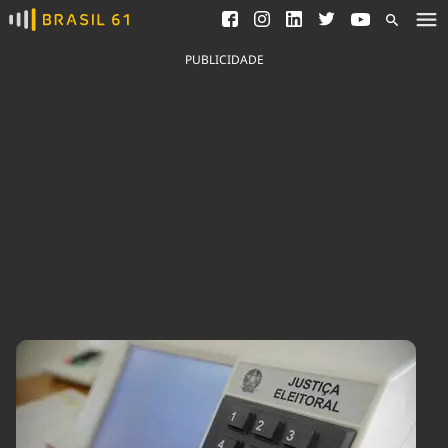
Ver todas as notícias
Saneamento
Podcasts
Indicadores
PUBLICIDADE
Área do comunicador
Bioinsumos
Publicidade Legal
Blog
Brasil Mineral
Fique por dentro do
Congresso Nacional e
Quem somos
nossos líderes.
Expediente
Acesse
Trabalhe no Brasil 61
Contato
Agronegócios
Comportamento
Meio Ambiente
Brasil
Cultura
Podcast
Brasil Mineral
Economia
Política
Ciência &
Educação
Saúde