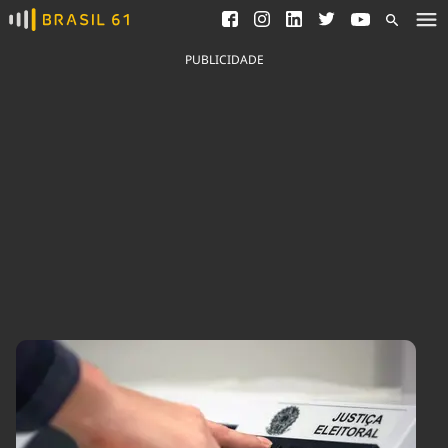
Ver todas as notícias
Saneamento
Podcasts
Indicadores
PUBLICIDADE
Área do comunicador
Bioinsumos
Publicidade Legal
Blog
Brasil Mineral
Fique por dentro do
Congresso Nacional e
Quem somos
nossos líderes.
Expediente
Acesse
Trabalhe no Brasil 61
Contato
Agronegócios
Comportamento
Meio Ambiente
Brasil
Cultura
Podcast
Brasil Mineral
Economia
Política
Ciência &
Educação
Saúde