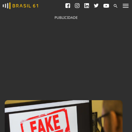
Ver todas as notícias
Saneamento
Podcasts
Indicadores
PUBLICIDADE
Área do comunicador
Bioinsumos
Publicidade Legal
Blog
Brasil Mineral
Fique por dentro do
Congresso Nacional e
Quem somos
nossos líderes.
Expediente
Acesse
Trabalhe no Brasil 61
Contato
Agronegócios
Comportamento
Meio Ambiente
Brasil
Cultura
Podcast
Brasil Mineral
Economia
Política
Ciência &
Educação
Saúde