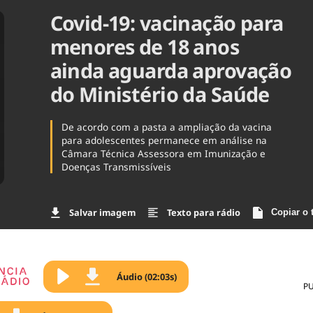
Covid-19: vacinação para
Agronegóc
Brasil
menores de 18 anos
Brasil Mine
Ciência & 
ainda aguarda aprovação
Cinema
do Ministério da Saúde
Comporta
De acordo com a pasta a ampliação da vacina
para adolescentes permanece em análise na
Câmara Técnica Assessora em Imunização e
Doenças Transmissíveis
Salvar imagem
Texto para rádio
Copiar o 
Áudio (02:03s)
P