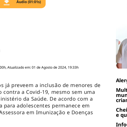
Áudio (01:01s)
:00h, Atualizado em: 01 de Agosto de 2024, 19:33h
Aler
os já preveem a inclusão de menores de
Mult
ção contra a Covid-19, mesmo sem uma
muni
nistério da Saúde. De acordo com a
cria
na para adolescentes permanece em
Chei
 Assessora em Imunização e Doenças
e q
Info