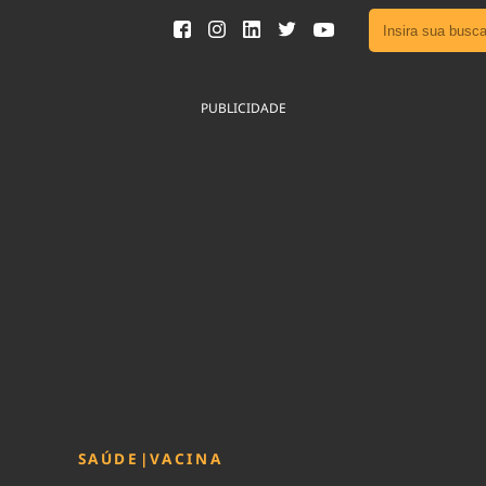
Ver toda
Podcast
PUBLICIDADE
Área do
Publicid
Fique por 
Congresso 
nossos líde
Acesse
SAÚDE
|
VACINA