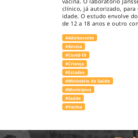
vacina. O laboratório Janss
clínico, já autorizado, pa
idade. O estudo envolve d
de 12 a 18 anos e outro c
#Adolescente
#Anvisa
#Covid-19
#Criança
#Estados
#Ministério da Saúde
#Municípios
#Saúde
#Vacina