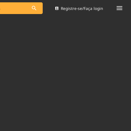
Registre-se/Faça login
s as notícias
Saneamento
s
Indicadores
 comunicador
Bioinsumos
ade Legal
Blog
Brasil Mineral
Quem somos
dentro do
Nacional e
Expediente
res.
Trabalhe no Brasil 61
Contato