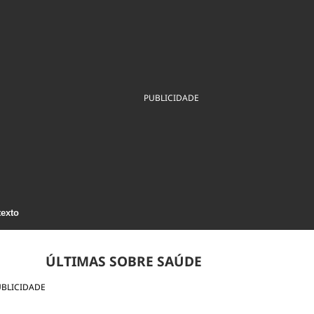
ios
Cultura
Podcast
Economia
Política
ral
Educação
Saúde
Tecnologia
Infraestrutura
Tempo
Internacional
mento
Meio Ambiente
PUBLICIDADE
texto
ÚLTIMAS SOBRE SAÚDE
UBLICIDADE