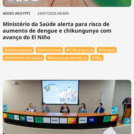
AEDES AEGYPTI
24/07/2026 04:40h
Ministério da Saúde alerta para risco de
aumento de dengue e chikungunya com
avanço do El Niño
#Aedes aegypti
#Arboviroses
#Chikungunya
#Dengue
#Ministério da Saúde
#Mudanças climáticas
#Zika