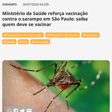
Tecnologia
Infraestrutura
Tempo
SARAMPO
30/07/2026 04:20h
Cinema
Internacional
Ministério da Saúde reforça vacinação
contra o sarampo em São Paulo: saiba
quem deve se vacinar
#Campanha de Vacinação
#Ministério da Saúde
#Sarampo
#Saúde
#SUS
#Vacinação