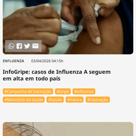
INFLUENZA
03/04/2026 04:15h
InfoGripe: casos de Influenza A seguem
em alta em todo país
#Campanha de Vacinação
#Gripe
#influenza
#Ministério da Saúde
#Saúde
#Vacina
#Vacinação