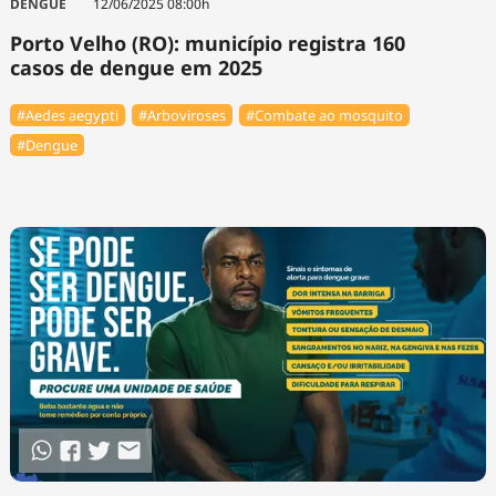
DENGUE
12/06/2025 08:00h
Porto Velho (RO): município registra 160
casos de dengue em 2025
#Aedes aegypti
#Arboviroses
#Combate ao mosquito
#Dengue