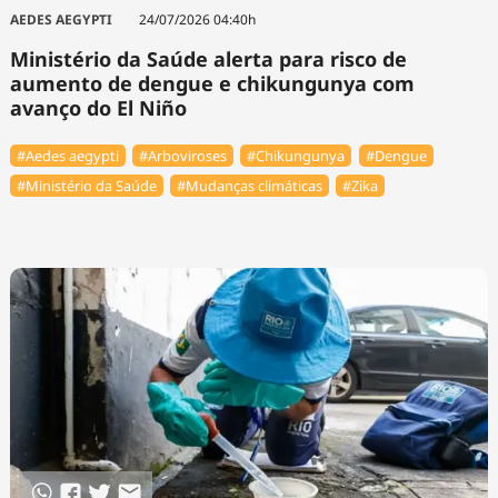
Tecnologia
Infraestrutura
Tempo
AEDES AEGYPTI
24/07/2026 04:40h
Cinema
Internacional
Ministério da Saúde alerta para risco de
aumento de dengue e chikungunya com
avanço do El Niño
#Aedes aegypti
#Arboviroses
#Chikungunya
#Dengue
#Ministério da Saúde
#Mudanças climáticas
#Zika