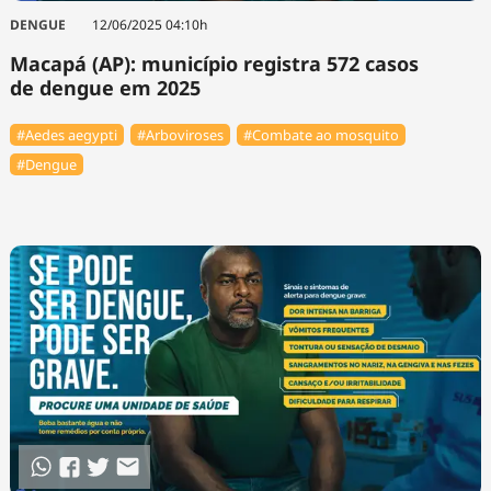
DENGUE
12/06/2025 04:10h
Macapá (AP): município registra 572 casos
de dengue em 2025
#Aedes aegypti
#Arboviroses
#Combate ao mosquito
#Dengue