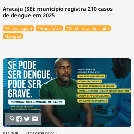
Aracaju (SE): município registra 210 casos
de dengue em 2025
#Aedes aegypti
#Arboviroses
#Combate ao mosquito
#Dengue
DENGUE
12/06/2025 09:00h