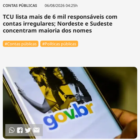
Tecnologia
Infraestrutura
Tempo
CONTAS PÚBLICAS
06/08/2026 04:25h
Cinema
Internacional
TCU lista mais de 6 mil responsáveis com
contas irregulares; Nordeste e Sudeste
concentram maioria dos nomes
#Contas públicas
#Políticas públicas