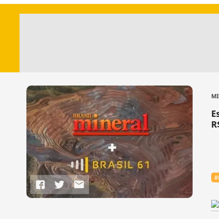
M
E
R
#