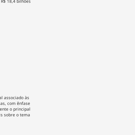
 R$ 18,4 bilhões
al associado às
cas, com ênfase
ente o principal
is sobre o tema