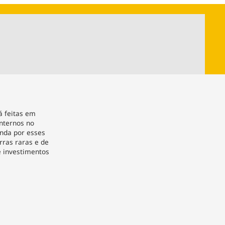
ios
Cultura
Podcast
Economia
Política
ral
Educação
Saúde
Tecnologia
Infraestrutura
Tempo
Internacional
mento
Meio Ambiente
á feitas em
internos no
nda por esses
rras raras e de
e investimentos