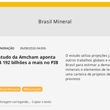
Agronegóc
Brasil
Brasil Mine
Brasil Mineral
Ciência & 
Cinema
Comporta
INERAÇÃO
06/08/2026 04:00h
O estudo utiliza projeções j
studo da Amcham aponta
outros trabalhos globais e 
$ 192 bilhões a mais no PIB
Brasil para estimar a dema
minerais e elementos de te
uma carteira de projetos d
previstos
Brasil Mineral
#Mineração
Copiar o texto