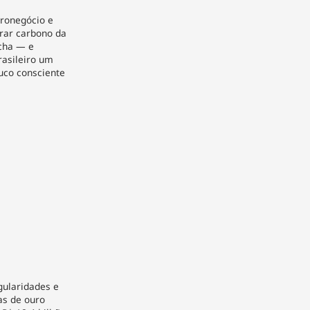
gronegócio e
urar carbono da
cha — e
rasileiro um
ouco consciente
gularidades e
as de ouro