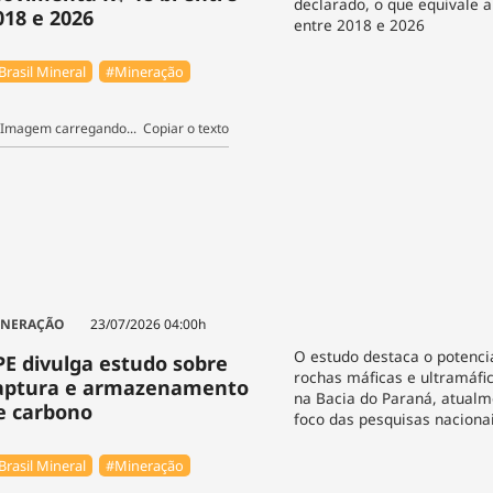
declarado, o que equivale a
018 e 2026
entre 2018 e 2026
Brasil Mineral
#Mineração
Copiar o texto
INERAÇÃO
23/07/2026 04:00h
O estudo destaca o potenci
PE divulga estudo sobre
rochas máficas e ultramáfi
aptura e armazenamento
na Bacia do Paraná, atualm
e carbono
foco das pesquisas naciona
Brasil Mineral
#Mineração