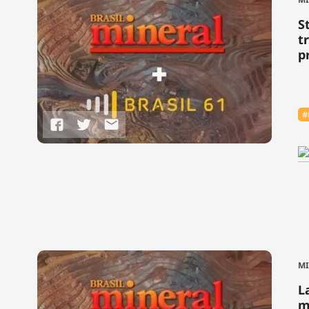
S
t
p
#
M
L
m