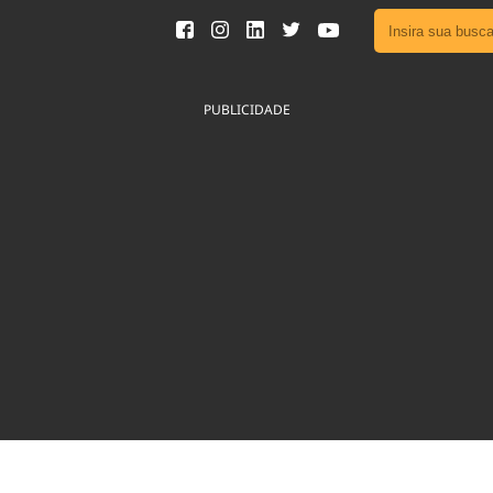
Ver toda
Podcast
PUBLICIDADE
Área do
Publicid
Fique por 
Congresso 
nossos líde
Acesse