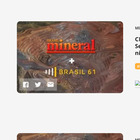
M
C
S
n
#
M