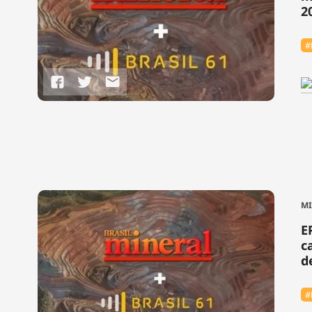
2
#
M
E
c
d
#