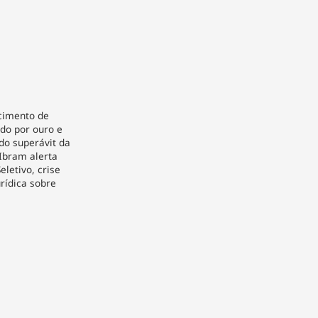
cimento de
ado por ouro e
do superávit da
 Ibram alerta
letivo, crise
rídica sobre