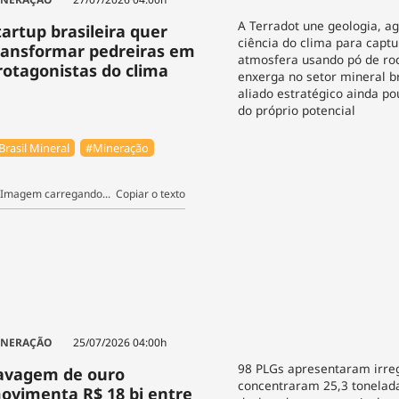
A Terradot une geologia, a
tartup brasileira quer
ciência do clima para capt
ransformar pedreiras em
atmosfera usando pó de ro
rotagonistas do clima
enxerga no setor mineral b
aliado estratégico ainda p
do próprio potencial
Brasil Mineral
#Mineração
Copiar o texto
INERAÇÃO
25/07/2026 04:00h
98 PLGs apresentaram irre
avagem de ouro
concentraram 25,3 tonelad
ovimenta R$ 18 bi entre