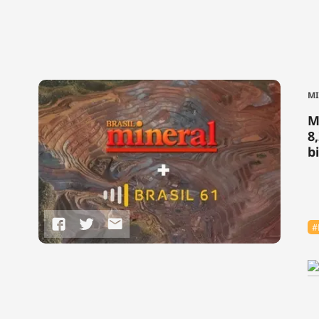
M
M
8
b
#