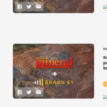
M
K
p
b
#