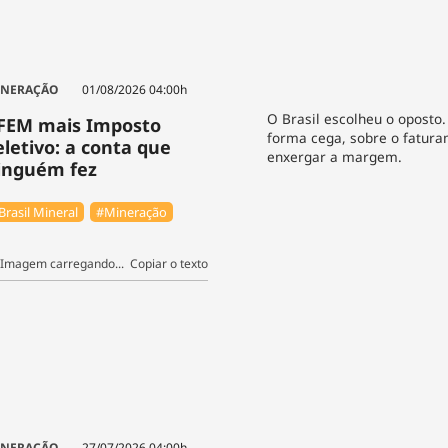
INERAÇÃO
01/08/2026 04:00h
O Brasil escolheu o oposto.
FEM mais Imposto
forma cega, sobre o fatur
eletivo: a conta que
enxergar a margem.
inguém fez
Brasil Mineral
#Mineração
Copiar o texto
INERAÇÃO
27/07/2026 04:00h