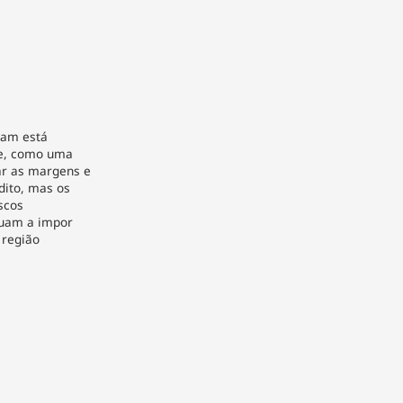
eam está
te, como uma
r as margens e
édito, mas os
iscos
nuam a impor
 região