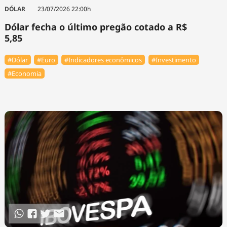
Tecnologia
Infraestrutura
Tempo
DÓLAR
23/07/2026 22:00h
Cinema
Internacional
Dólar fecha o último pregão cotado a R$
5,85
#Dólar
#Euro
#Indicadores econômicos
#Investimento
#Economia