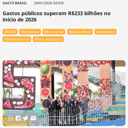
GASTO BRASIL
20/01/2026 04:55h
Gastos públicos superam R$233 bilhões no
início de 2026
#⁠CACB
#Despesas
#Economia
#Gasto Brasil
#Impostos
#Investimento
#Teto de Gastos