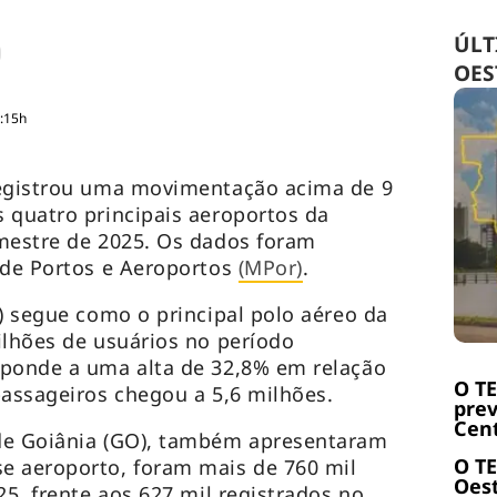
ÚLT
OES
9:15h
registrou uma movimentação acima de 9
 quatro principais aeroportos da
imestre de 2025. Os dados foram
 de Portos e Aeroportos
(MPor)
.
F) segue como o principal polo aéreo da
ilhões de usuários no período
sponde a uma alta de 32,8% em relação
O T
passageiros chegou a 5,6 milhões.
prev
Cent
de Goiânia (GO), também apresentaram
O T
e aeroporto, foram mais de 760 mil
Oest
25, frente aos 627 mil registrados no