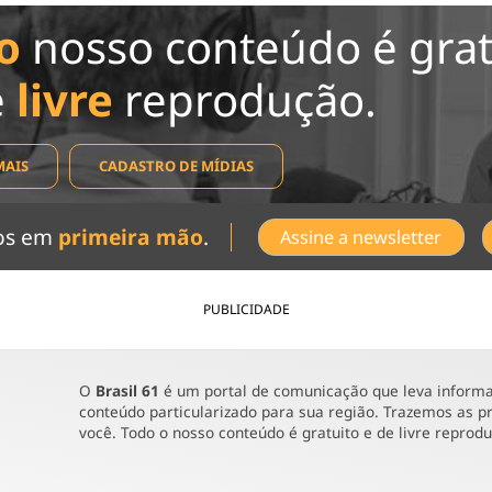
o
nosso conteúdo é grat
e
livre
reprodução.
MAIS
CADASTRO DE MÍDIAS
dos em
primeira mão
.
Assine a newsletter
PUBLICIDADE
O
Brasil 61
é um portal de comunicação que leva informaç
conteúdo particularizado para sua região. Trazemos as pr
você. Todo o nosso conteúdo é gratuito e de livre reprod