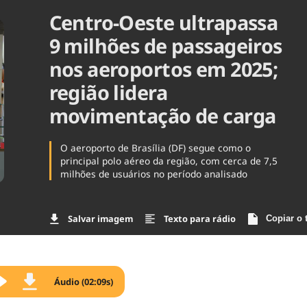
Centro-Oeste ultrapassa
Agronegóc
Brasil
9 milhões de passageiros
Brasil Mine
Ciência & 
nos aeroportos em 2025;
Cinema
região lidera
Comporta
movimentação de carga
O aeroporto de Brasília (DF) segue como o
principal polo aéreo da região, com cerca de 7,5
milhões de usuários no período analisado
Salvar imagem
Texto para rádio
Copiar o 
Áudio (02:09s)