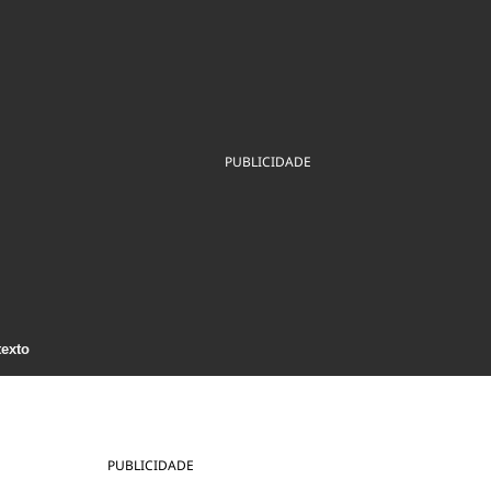
ios
Cultura
Podcast
Economia
Política
ral
Educação
Saúde
Tecnologia
Infraestrutura
Tempo
Internacional
mento
Meio Ambiente
PUBLICIDADE
texto
PUBLICIDADE