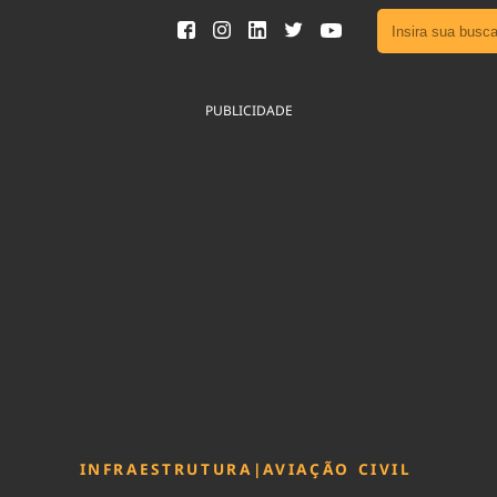
Ver toda
Podcast
PUBLICIDADE
Área do
Publicid
Fique por 
Congresso 
nossos líde
Acesse
INFRAESTRUTURA
|
AVIAÇÃO CIVIL