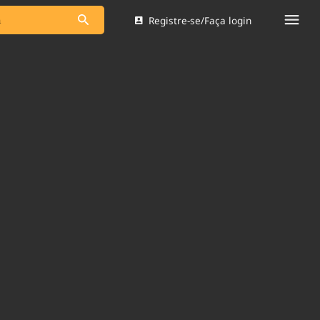
Registre-se/Faça login
s as notícias
Saneamento
s
Indicadores
 comunicador
Bioinsumos
ade Legal
Blog
Brasil Mineral
Quem somos
dentro do
Nacional e
Expediente
res.
Trabalhe no Brasil 61
Contato