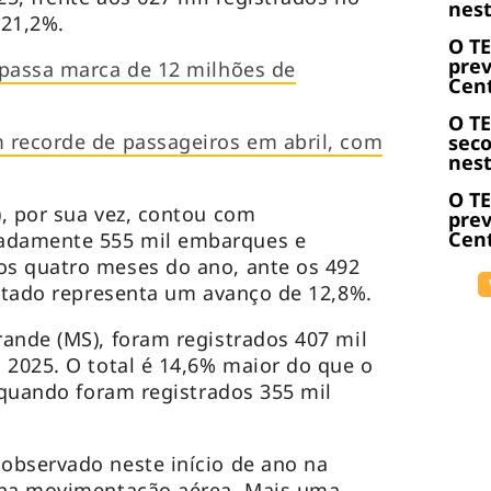
nest
 21,2%.
O T
prev
apassa marca de 12 milhões de
Cent
O T
 recorde de passageiros em abril, com
sec
nest
O T
, por sua vez, contou com
prev
Cent
adamente 555 mil embarques e
s quatro meses do ano, ante os 492
ultado representa um avanço de 12,8%.
ande (MS), foram registrados 407 mil
 2025. O total é 14,6% maior do que o
, quando foram registrados 355 mil
observado neste início de ano na
 na movimentação aérea. Mais uma