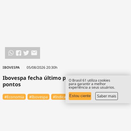
IBOVESPA
05/08/2026 20:30h
Ibovespa fecha último pregão aos 177.726
O Brasil 61 utiliza cookies
pontos
para garantir a melhor
experiência a seus usuários.
Saber mais
Estou ciente
#Economia
#Ibovespa
#Indicadores econômicos