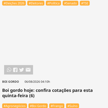
#Eleições 2026
#Eleitores
#Política
#Senado
#TSE
BOI GORDO
06/08/2026 04:10h
Boi gordo hoje: confira cotações para esta
quinta-feira (6)
#Agronegócios
#Boi Gordo
#Frango
#Suíno