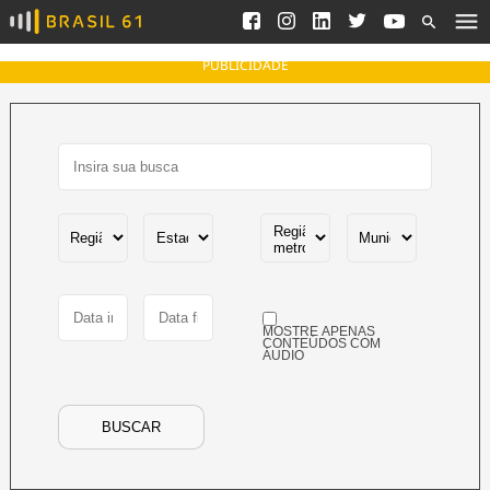
Ver todas as notícias
Saneamento
Podcasts
Indicadores
PUBLICIDADE
Área do comunicador
Bioinsumos
Publicidade Legal
Blog
Brasil Mineral
Fique por dentro do
Congresso Nacional e
Quem somos
nossos líderes.
Expediente
Acesse
Trabalhe no Brasil 61
MOSTRE APENAS
Contato
CONTEÚDOS COM
ÁUDIO
Agronegócios
Comportamento
Meio Ambiente
BUSCAR
Brasil
Cultura
Podcast
Brasil Mineral
Economia
Política
Ciência &
Educação
Saúde