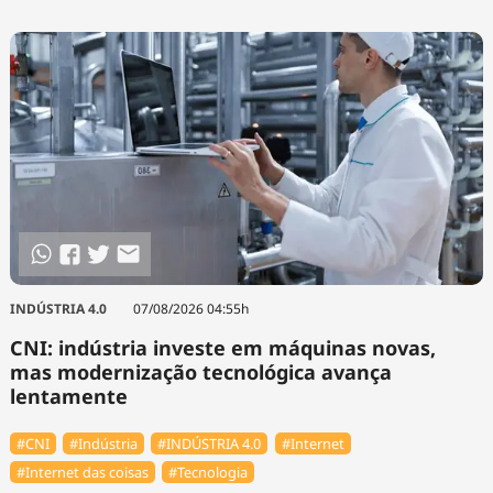
Tecnologia
Infraestrutura
Tempo
Cinema
Internacional
INDÚSTRIA 4.0
07/08/2026 04:55h
CNI: indústria investe em máquinas novas,
mas modernização tecnológica avança
lentamente
#CNI
#Indústria
#INDÚSTRIA 4.0
#Internet
#Internet das coisas
#Tecnologia