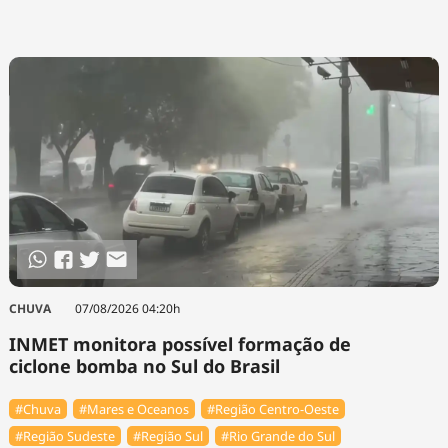
CHUVA
07/08/2026 04:20h
INMET monitora possível formação de
ciclone bomba no Sul do Brasil
#Chuva
#Mares e Oceanos
#Região Centro-Oeste
#Região Sudeste
#Região Sul
#Rio Grande do Sul