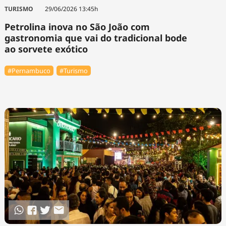
Tecnologia
Infraestrutura
Tempo
TURISMO
29/06/2026 13:45h
Cinema
Internacional
Petrolina inova no São João com
gastronomia que vai do tradicional bode
ao sorvete exótico
#Pernambuco
#Turismo