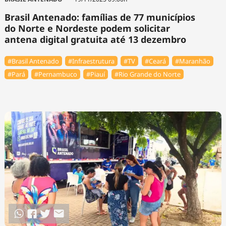
Brasil Antenado: famílias de 77 municípios
do Norte e Nordeste podem solicitar
antena digital gratuita até 13 dezembro
#Brasil Antenado
#Infraestrutura
#TV
#Ceará
#Maranhão
#Pará
#Pernambuco
#Piauí
#Rio Grande do Norte