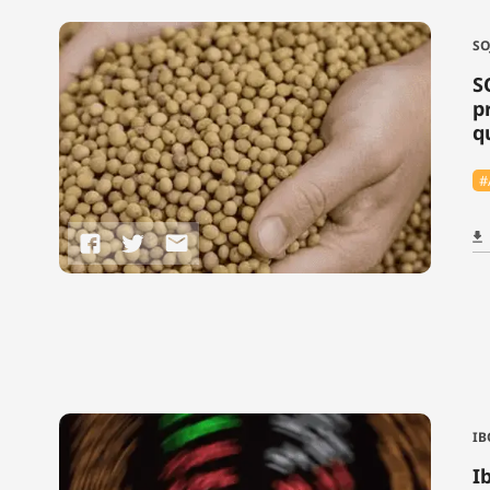
SO
S
p
q
#
IB
I