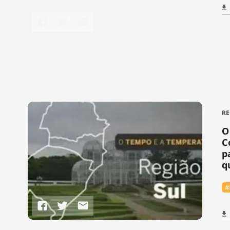
RE
O
C
p
q
#