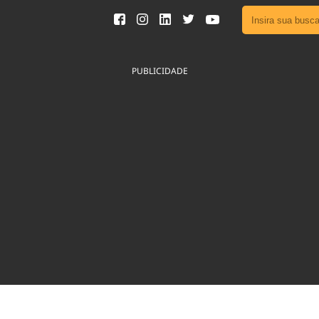
Ver toda
Podcast
PUBLICIDADE
Área do
Publicid
Fique por 
Congresso 
nossos líde
Acesse