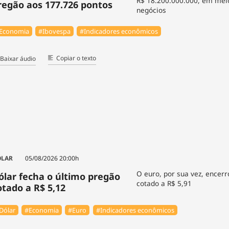
R$ 18.200.000.000, em mei
regão aos 177.726 pontos
negócios
Economia
#Ibovespa
#Indicadores econômicos
Copiar o texto
Baixar áudio
ÓLAR
05/08/2026 20:00h
O euro, por sua vez, encer
ólar fecha o último pregão
cotado a R$ 5,91
otado a R$ 5,12
Dólar
#Economia
#Euro
#Indicadores econômicos