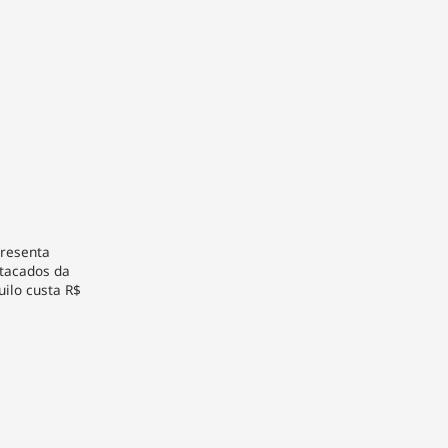
presenta
atacados da
uilo custa R$