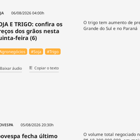
JA
06/08/2026 04:00h
O trigo tem aumento de pre
OJA E TRIGO: confira os
Grande do Sul e no Paraná
reços dos grãos nesta
uinta-feira (6)
Agronegócios
#Soja
#Trigo
Copiar o texto
Baixar áudio
OVESPA
05/08/2026 20:30h
O volume total negociado n
bovespa fecha último