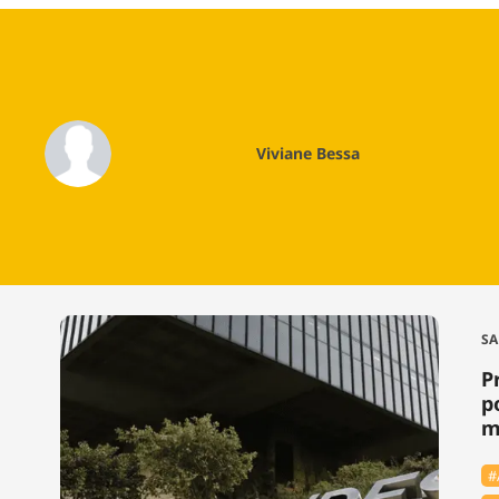
Viviane Bessa
SA
P
p
m
#