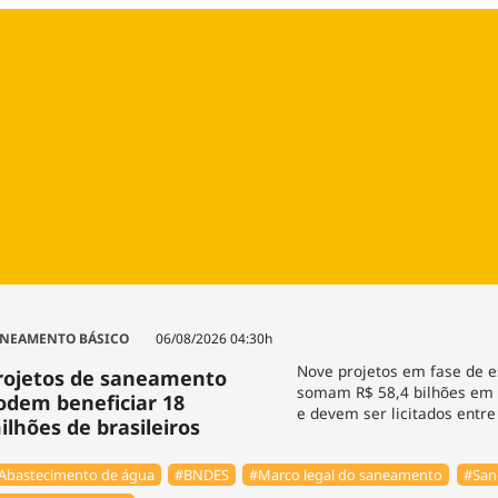
Agronegóc
Brasil
Brasil Mine
Ciência & 
Cinema
Comporta
NEAMENTO BÁSICO
06/08/2026 04:30h
Nove projetos em fase de e
rojetos de saneamento
somam R$ 58,4 bilhões em 
odem beneficiar 18
e devem ser licitados entr
ilhões de brasileiros
Abastecimento de água
#BNDES
#Marco legal do saneamento
#San