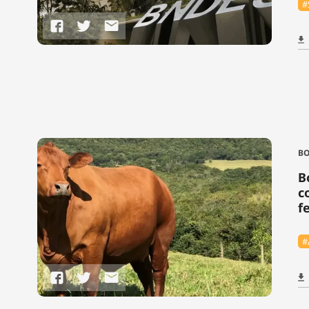
#
BO
B
c
fe
#