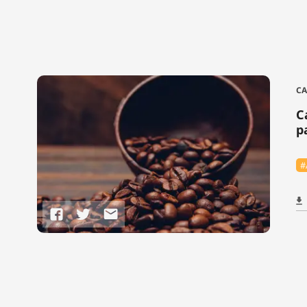
CA
C
p
#