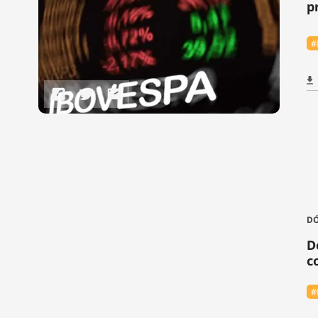
p
#
D
D
c
#