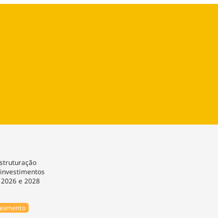
ios
Cultura
Podcast
Economia
Política
ral
Educação
Saúde
Tecnologia
Infraestrutura
Tempo
Internacional
mento
Meio Ambiente
struturação
investimentos
e 2026 e 2028
eamento