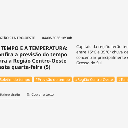
GIÃO CENTRO-OESTE
04/08/2026 18:30h
Capitais da região terão t
 TEMPO E A TEMPERATURA:
entre 15°C e 35°C; chuva d
onfira a previsão do tempo
concentrar principalmente
ara a Região Centro-Oeste
Grosso do Sul
esta quarta-feira (5)
Boletim do tempo
#Previsão do tempo
#Região Centro-Oeste
#Tem
Copiar o texto
Baixar áudio