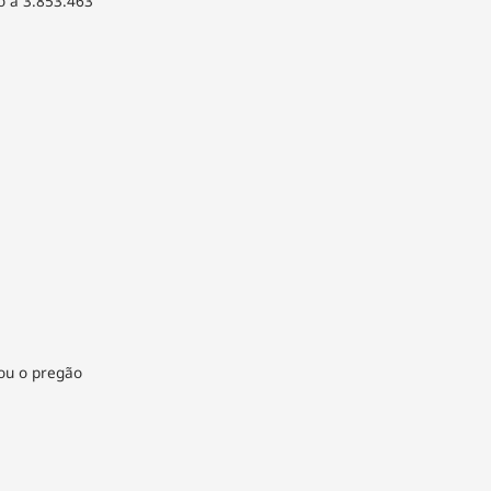
o a 3.853.463
rou o pregão