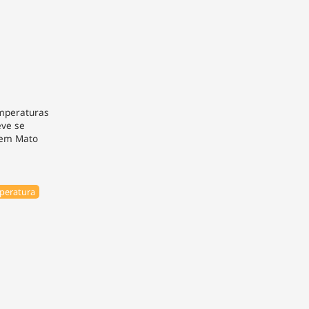
emperaturas
eve se
 em Mato
peratura