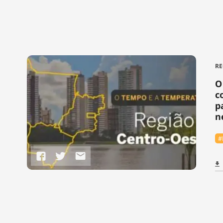
RE
O
c
p
n
#