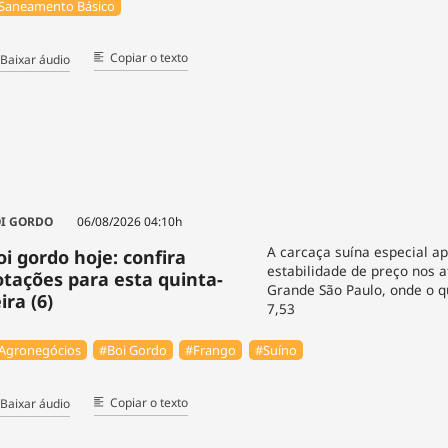
Saneamento Básico
Copiar o texto
Baixar áudio
I GORDO
06/08/2026 04:10h
A carcaça suína especial a
oi gordo hoje: confira
estabilidade de preço nos 
otações para esta quinta-
Grande São Paulo, onde o q
ira (6)
7,53
Agronegócios
#Boi Gordo
#Frango
#Suíno
Copiar o texto
Baixar áudio