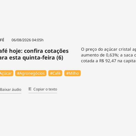
FÉ
06/08/2026 04:05h
O preço do açúcar cristal 
afé hoje: confira cotações
aumento de 0,63%; a saca d
ara esta quinta-feira (6)
cotada a R$ 92,47 na capita
Açúcar
#Agronegócios
#Café
#Milho
Copiar o texto
Baixar áudio