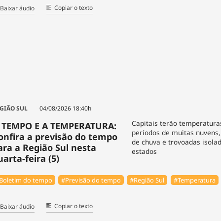
Copiar o texto
Baixar áudio
GIÃO SUL
04/08/2026 18:40h
Capitais terão temperatur
 TEMPO E A TEMPERATURA:
períodos de muitas nuvens
onfira a previsão do tempo
de chuva e trovoadas isolad
ara a Região Sul nesta
estados
uarta-feira (5)
Boletim do tempo
#Previsão do tempo
#Região Sul
#Temperatura
Copiar o texto
Baixar áudio