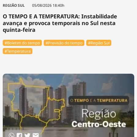
Tecnologia
Infraestrutura
Tempo
REGIÃO SUL
05/08/2026 18:40h
Cinema
Internacional
O TEMPO E A TEMPERATURA: Instabilidade
avança e provoca temporais no Sul nesta
quinta-feira
#Boletim do tempo
#Previsão do tempo
#Região Sul
#Temperatura