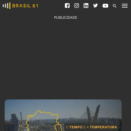
Ver todas as notícias
Saneamento
Podcasts
Indicadores
PUBLICIDADE
Área do comunicador
Bioinsumos
Publicidade Legal
Blog
Brasil Mineral
Fique por dentro do
Congresso Nacional e
Quem somos
nossos líderes.
Expediente
Acesse
Trabalhe no Brasil 61
Contato
Agronegócios
Comportamento
Meio Ambiente
Brasil
Cultura
Podcast
Brasil Mineral
Economia
Política
Ciência &
Educação
Saúde