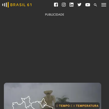
Ver todas as notícias
Saneamento
Podcasts
Indicadores
PUBLICIDADE
Área do comunicador
Bioinsumos
Publicidade Legal
Blog
Brasil Mineral
Fique por dentro do
Congresso Nacional e
Quem somos
nossos líderes.
Expediente
Acesse
Trabalhe no Brasil 61
Contato
Agronegócios
Comportamento
Meio Ambiente
Brasil
Cultura
Podcast
Brasil Mineral
Economia
Política
Ciência &
Educação
Saúde