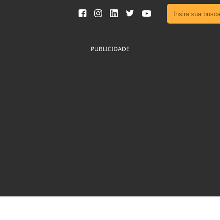
Ver toda
Podcast
PUBLICIDADE
Área do
Publicid
Fique por 
Congresso 
nossos líde
Acesse