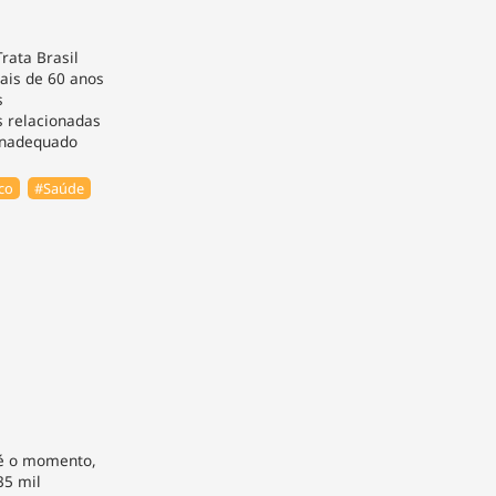
rata Brasil
is de 60 anos
s
s relacionadas
inadequado
co
#Saúde
té o momento,
35 mil