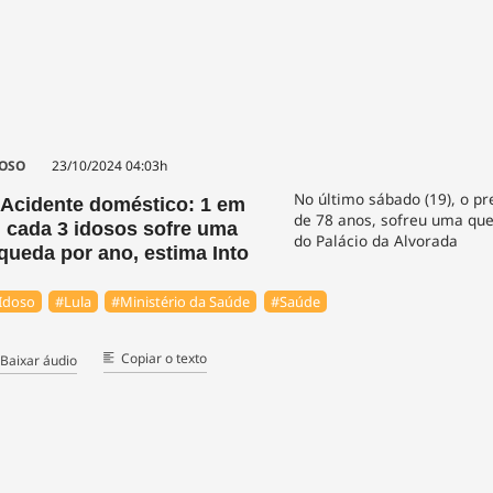
OSO
23/10/2024 04:03h
No último sábado (19), o pr
Acidente doméstico: 1 em
de 78 anos, sofreu uma qu
cada 3 idosos sofre uma
do Palácio da Alvorada
queda por ano, estima Into
Idoso
#Lula
#Ministério da Saúde
#Saúde
Copiar o texto
Baixar áudio