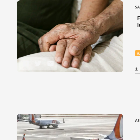
SA
l
#
AE