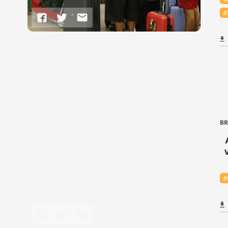
#
BR
#