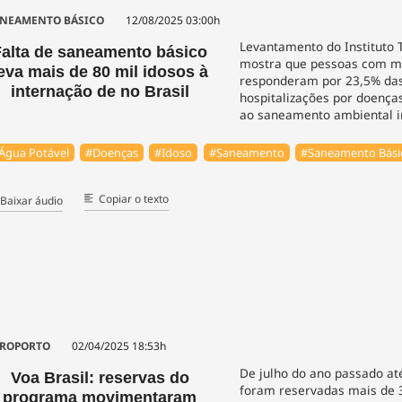
NEAMENTO BÁSICO
12/08/2025 03:00h
Levantamento do Instituto T
Falta de saneamento básico
mostra que pessoas com ma
eva mais de 80 mil idosos à
responderam por 23,5% da
internação de no Brasil
hospitalizações por doença
ao saneamento ambiental 
Água Potável
#Doenças
#Idoso
#Saneamento
#Saneamento Bási
Copiar o texto
Baixar áudio
ROPORTO
02/04/2025 18:53h
De julho do ano passado a
Voa Brasil: reservas do
foram reservadas mais de 
programa movimentaram