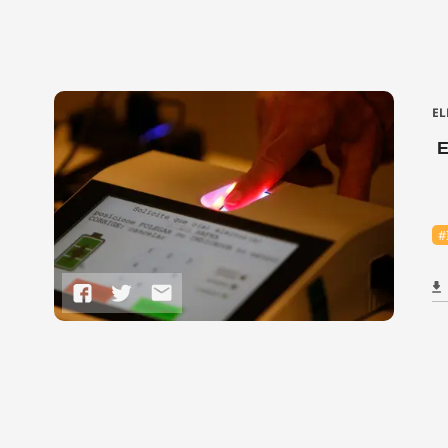
EL
E
#