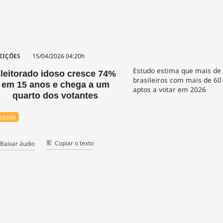
EIÇÕES
15/04/2026 04:20h
Estudo estima que mais de
leitorado idoso cresce 74%
brasileiros com mais de 60
em 15 anos e chega a um
aptos a votar em 2026
quarto dos votantes
Idoso
Copiar o texto
Baixar áudio