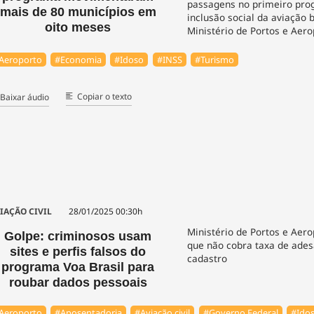
passagens no primeiro pr
mais de 80 municípios em
inclusão social da aviação b
oito meses
Ministério de Portos e Aero
Aeroporto
#Economia
#Idoso
#INSS
#Turismo
Copiar o texto
Baixar áudio
IAÇÃO CIVIL
28/01/2025 00:30h
Ministério de Portos e Aero
Golpe: criminosos usam
que não cobra taxa de ade
sites e perfis falsos do
cadastro
programa Voa Brasil para
roubar dados pessoais
Aeroporto
#Aposentadoria
#Aviação civil
#Governo Federal
#Ido