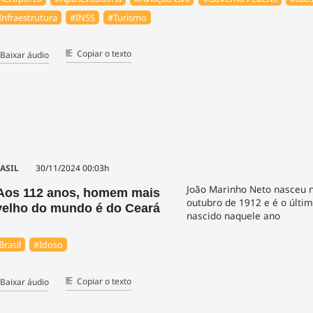
Infraestrutura
#INSS
#Turismo
Copiar o texto
Baixar áudio
ASIL
30/11/2024 00:03h
João Marinho Neto nasceu n
Aos 112 anos, homem mais
outubro de 1912 e é o últ
velho do mundo é do Ceará
nascido naquele ano
Brasil
#Idoso
Copiar o texto
Baixar áudio