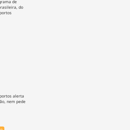
ograma de
rasileira, do
portos
portos alerta
são, nem pede
so