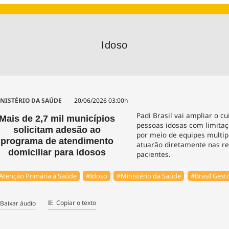
Agronegóc
Brasil
Brasil Mine
Ciência & 
Idoso
Cinema
Comporta
NISTÉRIO DA SAÚDE
20/06/2026 03:00h
Padi Brasil vai ampliar o c
Mais de 2,7 mil municípios
pessoas idosas com limitaç
solicitam adesão ao
por meio de equipes multip
programa de atendimento
atuarão diretamente nas re
domiciliar para idosos
pacientes.
Atenção Primária à Saúde
#Idoso
#Ministério da Saúde
#Brasil Gest
Copiar o texto
Baixar áudio