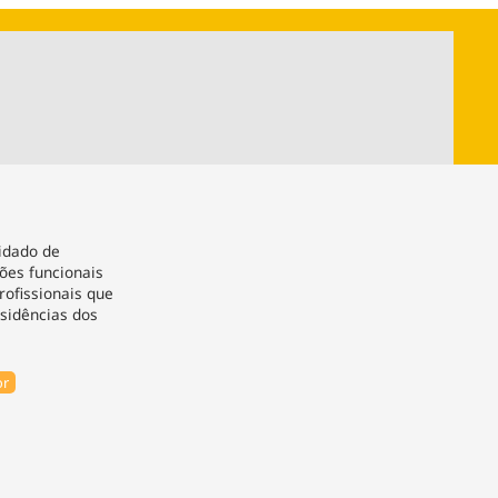
ios
Cultura
Podcast
Economia
Política
ral
Educação
Saúde
Tecnologia
Infraestrutura
Tempo
Internacional
mento
Meio Ambiente
uidado de
ões funcionais
rofissionais que
sidências dos
or