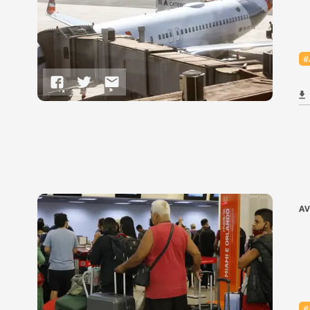
#
AV
#