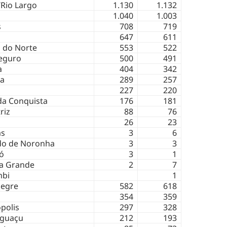
Rio Largo
1.130
1.132
1.040
1.003
s
708
719
647
611
o do Norte
553
522
eguro
500
491
a
404
342
na
289
257
227
220
 da Conquista
176
181
riz
88
76
26
23
as
3
6
do de Noronha
3
3
ó
3
1
a Grande
2
7
bi
1
legre
582
618
354
359
polis
297
328
Iguaçu
212
193