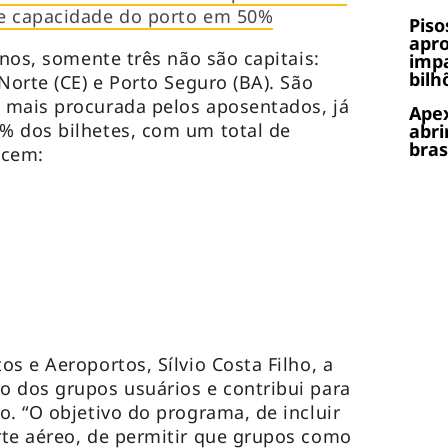
e capacidade do porto em 50%
Piso
apr
inos, somente três não são capitais:
impa
bilh
Norte (CE) e Porto Seguro (BA). São
 mais procurada pelos aposentados, já
Apex
% dos bilhetes, com um total de
abri
bras
ecem:
s e Aeroportos, Sílvio Costa Filho, a
 dos grupos usuários e contribui para
o. “O objetivo do programa, de incluir
rte aéreo, de permitir que grupos como