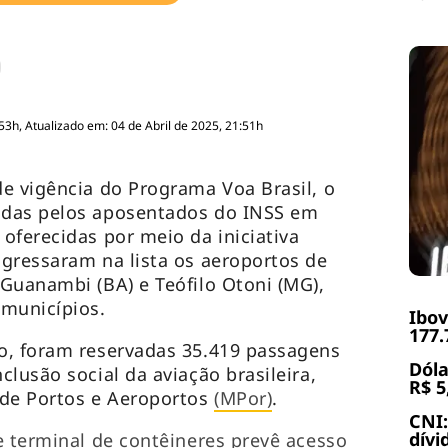
53h, Atualizado em: 04 de Abril de 2025, 21:51h
e vigência do Programa Voa Brasil, o
adas pelos aposentados do INSS em
oferecidas por meio da iniciativa
gressaram na lista os aeroportos de
Guanambi (BA) e Teófilo Otoni (MG),
 municípios.
Ibov
177.
o, foram reservadas 35.419 passagens
Dóla
lusão social da aviação brasileira,
R$ 5
 de Portos e Aeroportos
(MPor)
.
CNI:
dívi
e terminal de contêineres prevê acesso