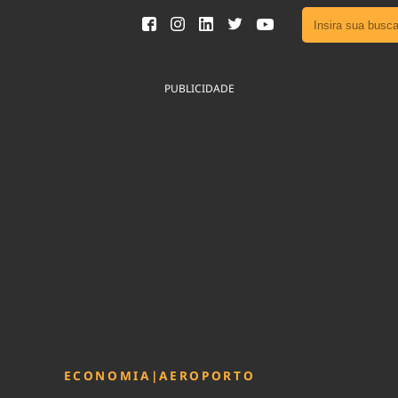
Ver toda
Podcast
PUBLICIDADE
Área do
Publicid
Fique por 
Congresso 
nossos líde
Acesse
ECONOMIA
|
AEROPORTO