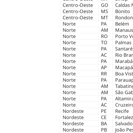
Centro-Oeste
GO
Caldas 
Centro-Oeste
MS
Bonito
Centro-Oeste
MT
Rondon
Norte
PA
Belém
Norte
AM
Manau
Norte
RO
Porto V
Norte
TO
Palmas
Norte
PA
Santar
Norte
AC
Rio Bra
Norte
PA
Marabá
Norte
AP
Macapá
Norte
RR
Boa Vis
Norte
PA
Paraua
Norte
AM
Tabatin
Norte
AM
São Gab
Norte
PA
Altamir
Norte
AC
Cruzeir
Nordeste
PE
Recife
Nordeste
CE
Fortale
Nordeste
BA
Salvado
Nordeste
PB
João Pe