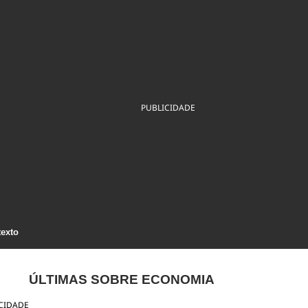
ios
Cultura
Podcast
Economia
Política
ral
Educação
Saúde
Tecnologia
Infraestrutura
Tempo
Internacional
mento
Meio Ambiente
PUBLICIDADE
texto
ÚLTIMAS SOBRE ECONOMIA
CIDADE