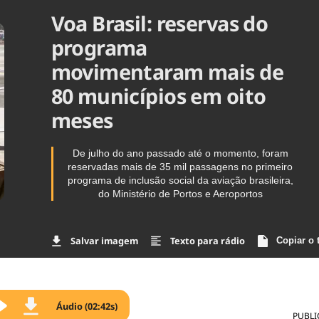
Voa Brasil: reservas do
Agronegóc
Brasil
programa
Brasil Mine
Ciência & 
movimentaram mais de
Cinema
80 municípios em oito
Comporta
meses
De julho do ano passado até o momento, foram
reservadas mais de 35 mil passagens no primeiro
programa de inclusão social da aviação brasileira,
do Ministério de Portos e Aeroportos
Salvar imagem
Texto para rádio
Copiar o 
Áudio (02:42s)
PUBLI