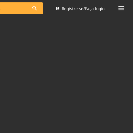
Registre-se/Faça login
s as notícias
Saneamento
s
Indicadores
 comunicador
Bioinsumos
ade Legal
Blog
Brasil Mineral
Quem somos
dentro do
Nacional e
Expediente
res.
Trabalhe no Brasil 61
Contato