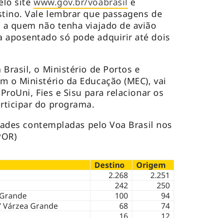
elo site
www.gov.br/voabrasil
e
stino. Vale lembrar que passagens de
s a quem não tenha viajado de avião
 aposentado só pode adquirir até dois
Brasil, o Ministério de Portos e
m o Ministério da Educação (MEC), vai
 ProUni, Fies e Sisu para relacionar os
rticipar do programa.
cidades contempladas pelo Voa Brasil nos
POR)
Destino
Origem
2.268
2.251
242
250
Grande
100
94
/ Várzea Grande
68
74
16
12