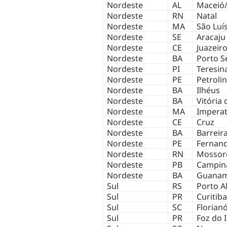
Nordeste
AL
Maceió/
Nordeste
RN
Natal
Nordeste
MA
São Luí
Nordeste
SE
Aracaju
Nordeste
CE
Juazeir
Nordeste
BA
Porto S
Nordeste
PI
Teresin
Nordeste
PE
Petroli
Nordeste
BA
Ilhéus
Nordeste
BA
Vitória
Nordeste
MA
Imperat
Nordeste
CE
Cruz
Nordeste
BA
Barreir
Nordeste
PE
Fernan
Nordeste
RN
Mossor
Nordeste
PB
Campin
Nordeste
BA
Guanam
Sul
RS
Porto A
Sul
PR
Curitiba
Sul
SC
Florianó
Sul
PR
Foz do 