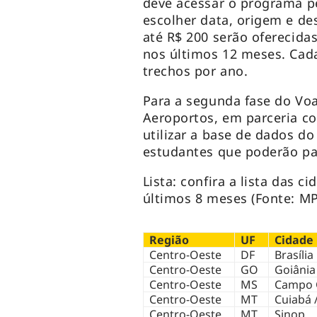
deve acessar o programa p
escolher data, origem e de
até R$ 200 serão oferecida
nos últimos 12 meses. Cada
trechos por ano.
Para a segunda fase do Voa 
Aeroportos, em parceria co
utilizar a base de dados do
estudantes que poderão pa
Lista: confira a lista das 
últimos 8 meses (Fonte: M
Região
UF
Cidade
Centro-Oeste
DF
Brasília
Centro-Oeste
GO
Goiânia
Centro-Oeste
MS
Campo 
Centro-Oeste
MT
Cuiabá 
Centro-Oeste
MT
Sinop