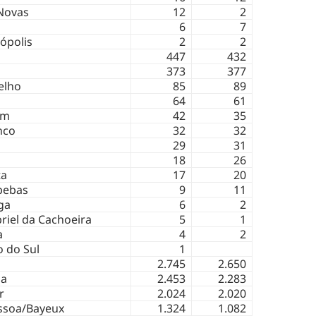
Novas
12
2
6
7
ópolis
2
2
447
432
s
373
377
elho
85
89
64
61
ém
42
35
nco
32
32
29
31
18
26
ta
17
20
pebas
9
11
ga
6
2
riel da Cachoeira
5
1
a
4
2
o do Sul
1
2.745
2.650
za
2.453
2.283
r
2.024
2.020
ssoa/Bayeux
1.324
1.082